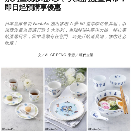
即日起預購享優惠
日本皇家餐瓷 Noritake 推出哆啦 A 夢 50 週年聯名餐具組，以
原版漫畫為靈感打造 3 大系列，重現哆啦A夢與大雄、哆拉美
的溫馨日常，當中還藏有任意門、時光斤的道具唷，哆啦迷必
收藏！
文／ALICE.PENG 來源／ 旺代企業