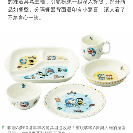
的經道具為主軸，引領粉絲一起深入探險，部分商
品如餐盤、分隔餐盤背面還印有小驚喜，讓人看了
不禁會心一笑。
哆啦A夢50週年聯名餐具組必收藏！重現哆啦A夢與大雄的溫馨