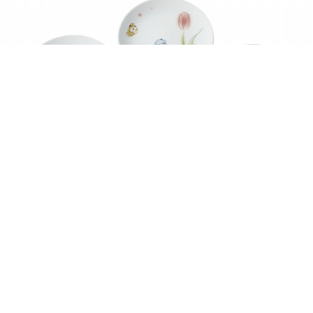
哆啦A夢50週年聯名餐具組必收藏！重現哆啦A夢與大雄的溫馨
日常，3大漫畫系列預購享優惠