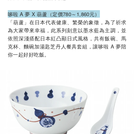
哆啦 A 夢 X 葫蘆（定價780～1,860元）
「葫蘆」在日本代表健康、繁榮的象徵，為了祈求
為大家帶來幸福，此系列刻意以墨水藍為主調，並
依照深淺搭配日本紅凸顯日式風格，共有飯碗、馬
克杯、麵碗加湯匙芝丹人餐具套組，讓哆啦 A 夢陪
你一起好好吃飯。