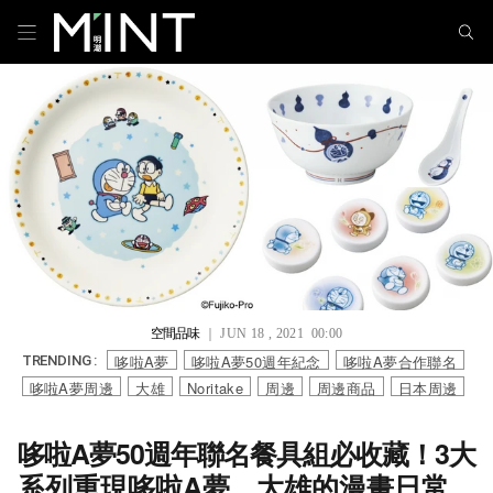
空間品味
｜ JUN 18 , 2021 00:00
哆啦A夢
哆啦A夢50週年紀念
哆啦A夢合作聯名
TRENDING :
哆啦A夢周邊
大雄
Noritake
周邊
周邊商品
日本周邊
哆啦A夢50週年聯名餐具組必收藏！3大
系列重現哆啦A夢、大雄的漫畫日常，