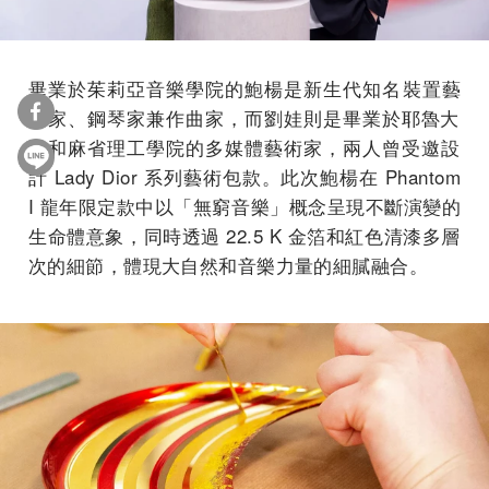
畢業於茱莉亞音樂學院的鮑楊是新生代知名裝置藝
術家、
鋼琴家兼作曲家，
而劉娃則是畢業於耶魯大
學和麻省理工學院的多媒體藝術家，
兩人曾受邀設
計 Lady Dior 系列藝術包款。此次鮑楊在 Phantom
I 龍年限定款中以「無窮音樂」概念呈現不斷演變的
生命體意象，
同時透過 22.5 K 金箔和紅色清漆多層
次的細節，體現大自然和音樂力量的細膩融合。