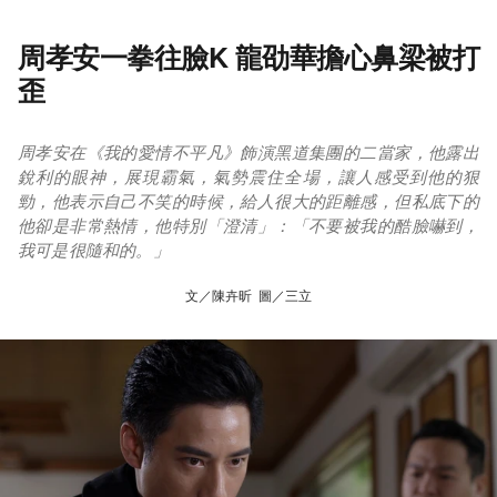
周孝安一拳往臉K 龍劭華擔心鼻梁被打
歪
周孝安在《我的愛情不平凡》飾演黑道集團的二當家，他露出
銳利的眼神，展現霸氣，氣勢震住全場，讓人感受到他的狠
勁，他表示自己不笑的時候，給人很大的距離感，但私底下的
他卻是非常熱情，他特別「澄清」：「不要被我的酷臉嚇到，
我可是很隨和的。」
文／陳卉昕 圖／三立