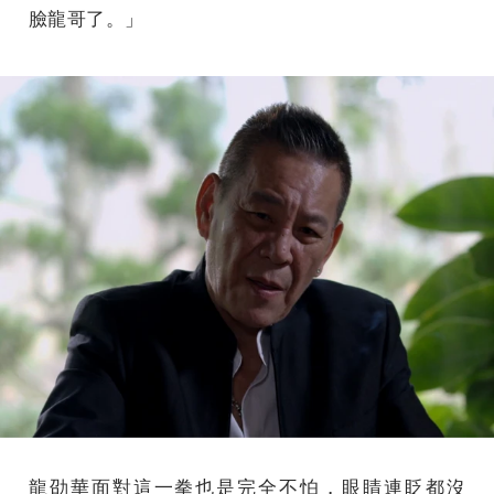
臉龍哥了。」
龍劭華面對這一拳也是完全不怕，眼睛連眨都沒