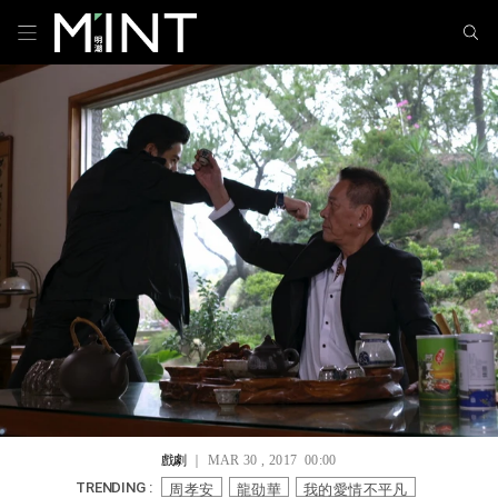
戲劇
｜ MAR 30 , 2017 00:00
周孝安
龍劭華
我的愛情不平凡
TRENDING :