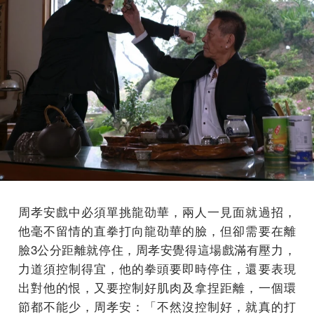
周孝安戲中必須單挑龍劭華，兩人一見面就過招，
他毫不留情的直拳打向龍劭華的臉，但卻需要在離
臉3公分距離就停住，周孝安覺得這場戲滿有壓力，
力道須控制得宜，他的拳頭要即時停住，還要表現
出對他的恨，又要控制好肌肉及拿捏距離，一個環
節都不能少，周孝安：「不然沒控制好，就真的打