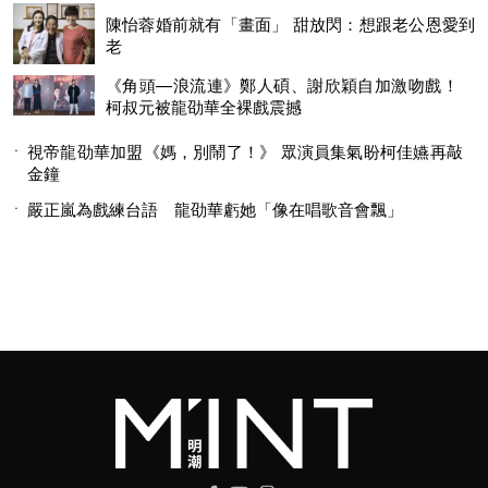
陳怡蓉婚前就有「畫面」 甜放閃：想跟老公恩愛到
老
《角頭—浪流連》鄭人碩、謝欣穎自加激吻戲！
柯叔元被龍劭華全裸戲震撼
視帝龍劭華加盟《媽，別鬧了！》 眾演員集氣盼柯佳嬿再敲
金鐘
嚴正嵐為戲練台語 龍劭華虧她「像在唱歌音會飄」