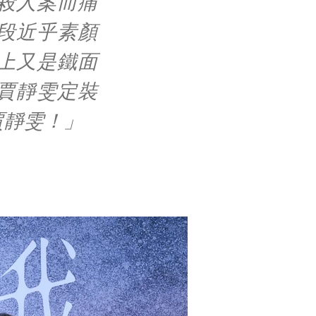
殺人案而痛
段近乎素顏
上又是鐵面
賈靜雯定裝
賈靜雯！」