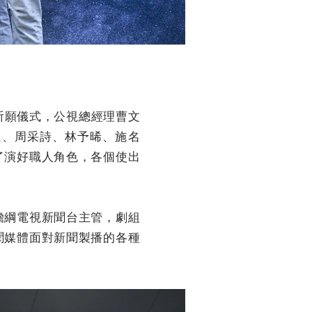
祈願儀式，公視總經理曹文
仁、周采詩、林予晞、施名
了演好職人角色，各個使出
擔綱電視新聞台主管，劇組
聞媒體面對新聞製播的各種