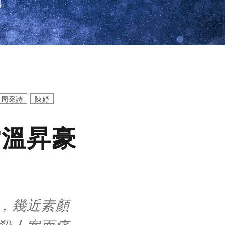
周采詩
陳妤
檔溫昇豪
，幾近素顏