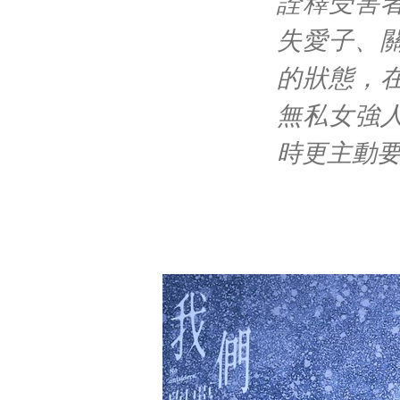
詮釋受害
失愛子、
的狀態，
無私女強
時更主動