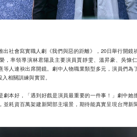
推出社會寫實職人劇《我們與惡的距離》，20日舉行開鏡
榮，率領導演林君陽及主要演員賈靜雯、溫昇豪、吳慷
熹等人連袂出席開鏡。劇中人物職業類型多元，演員們為
投入相關訓練與實習。
是劇本好，「遇到好戲是演員最重要的一件事！」劇中她
，並耗資百萬架建新聞部主場景，期待能真實呈現台灣新