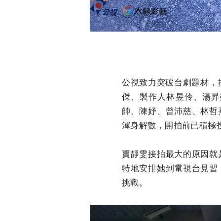
公視致力突破台劇題材，
傑、製作人林昱伶、湯昇
帥、陳妤、曾沛慈、林哲
渾身解數，開拍前已積極
賈靜雯接拍最大的原因就
特地安排她到電視台見習
挑戰。