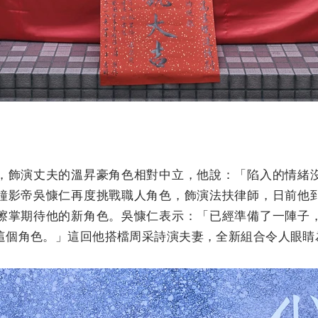
，飾演丈夫的溫昇豪角色相對中立，他說：「陷入的情緒
鐘影帝吳慷仁再度挑戰職人角色，飾演法扶律師，日前他
擦掌期待他的新角色。吳慷仁表示：「已經準備了一陣子
這個角色。」這回他搭檔周采詩演夫妻，全新組合令人眼睛