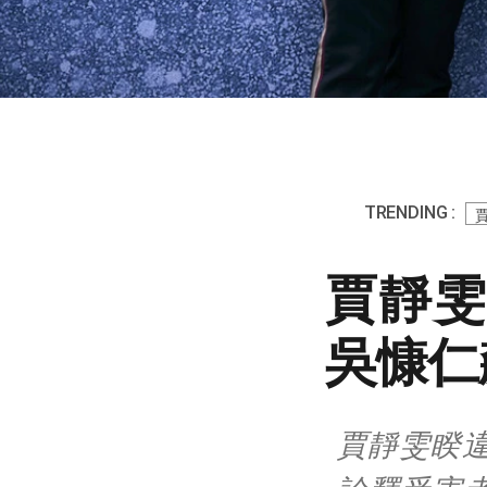
TRENDING :
賈靜雯
吳慷仁
賈靜雯睽