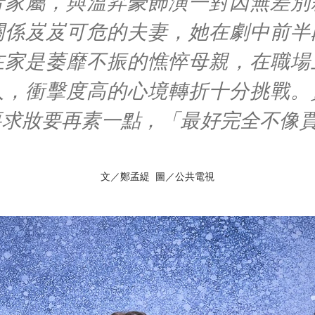
者家屬，與溫昇豪飾演一對因無差別
關係岌岌可危的夫妻，她在劇中前半
在家是萎靡不振的憔悴母親，在職場
人，衝擊度高的心境轉折十分挑戰。
要求妝要再素一點，「最好完全不像
文／鄭孟緹 圖／公共電視