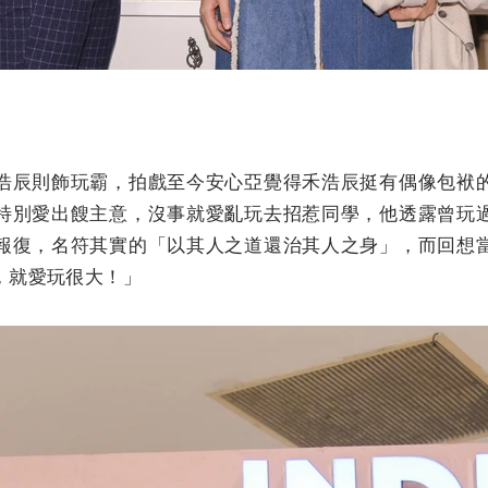
浩辰則飾玩霸，拍戲至今安心亞覺得禾浩辰挺有偶像包袱
特別愛出餿主意，沒事就愛亂玩去招惹同學，他透露曾玩
報復，名符其實的「以其人之道還治其人之身」，而回想
，就愛玩很大！」