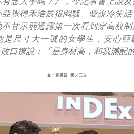
你有念大學嗎？》，今記者會上談及
心亞覺得禾浩辰很悶騷、愛說冷笑話
他不甘示弱透露第一次看到穿高校制
她是尺寸大一號的女學生，安心亞
辰改口撩說：「是身材高，和我滿配
文／鄭孟緹 圖／三立