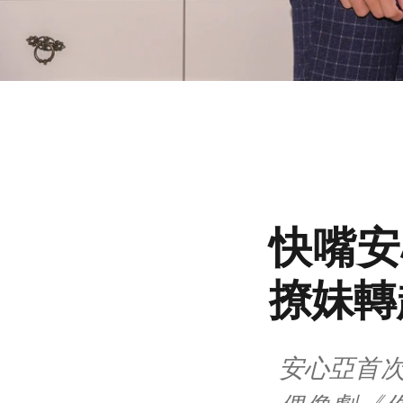
快嘴安
撩妹轉
安心亞首次