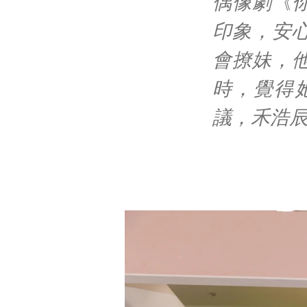
偶像劇《
印象，安
會撩妹，
時，覺得
議，禾浩