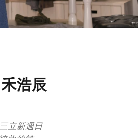
 禾浩辰
、三立新週日