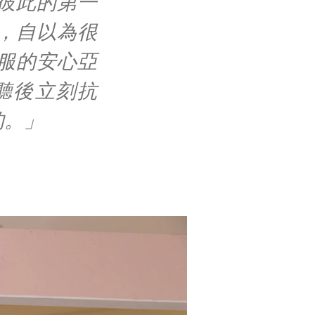
彼此的第一
，自以為很
服的安心亞
聽後立刻抗
的。」