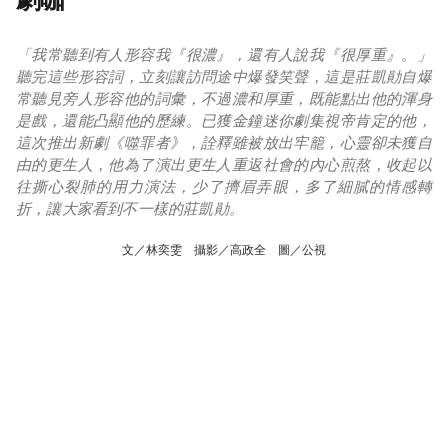
「我常聽到有人形容我『很濃』，還有人說我『很厚重』。」
聽完這些形容詞，立刻讓訪問途中爆發笑聲，這是莊凱勛自爆
常聽見旁人形容他的詞彙，不過濃和厚重，既能點出他的渾身
是戲，還能凸顯他的歷練。已獲金鐘迷你劇集視帝肯定的他，
這次推出新劇《噬罪者》，詮釋雖被放出牢籠，心靈卻未獲自
由的更生人，他為了演出更生人重返社會的內心煎熬，收起以
往撕心裂肺的用力演法，少了擠眉弄眼，多了細膩的情感轉
折，讓大家看到不一樣的莊凱勛。
文／林奕雯 攝影／高政全 圖／公視