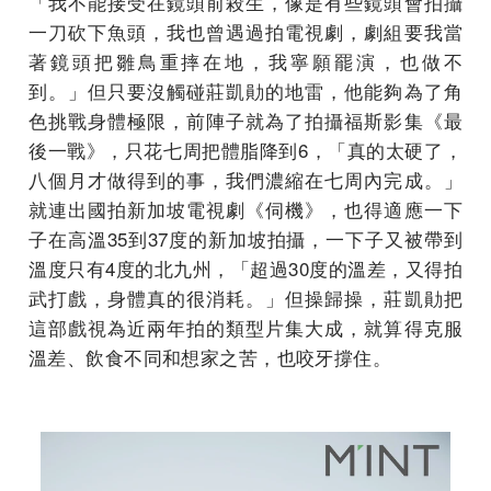
「我不能接受在鏡頭前殺生，像是有些鏡頭會拍攝
一刀砍下魚頭，我也曾遇過拍電視劇，劇組要我當
著鏡頭把雛鳥重摔在地，我寧願罷演，也做不
到。」但只要沒觸碰莊凱勛的地雷，他能夠為了角
色挑戰身體極限，前陣子就為了拍攝福斯影集《最
後一戰》，只花七周把體脂降到6，「真的太硬了，
八個月才做得到的事，我們濃縮在七周內完成。」
就連出國拍新加坡電視劇《伺機》，也得適應一下
子在高溫35到37度的新加坡拍攝，一下子又被帶到
溫度只有4度的北九州，「超過30度的溫差，又得拍
武打戲，身體真的很消耗。」但操歸操，莊凱勛把
這部戲視為近兩年拍的類型片集大成，就算得克服
溫差、飲食不同和想家之苦，也咬牙撐住。