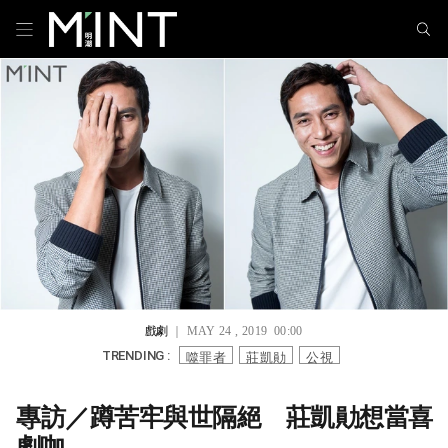
戲劇
｜ MAY 24 , 2019 00:00
噬罪者
莊凱勛
公視
TRENDING :
專訪／蹲苦牢與世隔絕 莊凱勛想當喜
劇咖