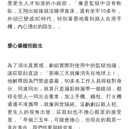
墨更生人才知道的小細節，「像是監獄中沒有軟
臥，王翔出獄後就沒睡彈簧床，還有坐牢10多年，
外頭已變成3C時代，特別著墨他看到路人在滑手
機，內心湧出的陌生。」
愛心爆棚拒殺生
為了演出真實感，劇組實際到使用中的監獄拍攝，
讓莊凱勛直說：「那兩三天就像消失在地球上！」
他解釋因為門禁超森嚴，50多名工作人員得核對身
分、同進同出，就算只是攝影師漏帶一個鏡頭，都
得全部人一同出去重拿，加上手機、錢包、打火機
通通不准攜帶，就像與世隔絕。這齣劇以殺人犯、
更生人的視角出發，莊凱勛也不擔心觀眾的接受
度，「早個三五年，可能會擔心，但現在的觀眾一
直在進步，我們也要與時並進。」