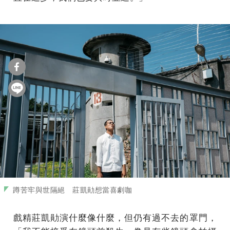
蹲苦牢與世隔絕 莊凱勛想當喜劇咖
戲精莊凱勛演什麼像什麼，但仍有過不去的罩門，