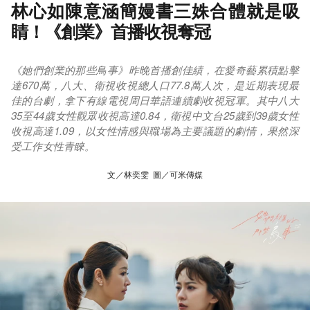
林心如陳意涵簡嫚書三姝合體就是吸
睛！《創業》首播收視奪冠
《她們創業的那些鳥事》昨晚首播創佳績，在愛奇藝累積點擊
達670萬，八大、衛視收視總人口77.8萬人次，是近期表現最
佳的台劇，拿下有線電視周日華語連續劇收視冠軍。其中八大
35至44歲女性觀眾收視高達0.84，衛視中文台25歲到39歲女性
收視高達1.09，以女性情感與職場為主要議題的劇情，果然深
受工作女性青睞。
文／林奕雯 圖／可米傳媒