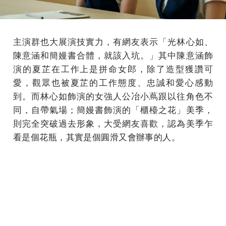
主演群也大展演技實力，有網友表示「光林心如、
陳意涵和簡嫚書合體，就該入坑。」其中陳意涵飾
演的夏芷在工作上是拼命女郎，除了造型獲讚可
愛，觀眾也被夏芷的工作態度、忠誠和愛心感動
到。而林心如飾演的女強人公冶小蔦跟以往角色不
同，自帶氣場；簡嫚書飾演的「櫃檯之花」美季，
則完全突破過去形象，大受網友喜歡，認為美季乍
看是個花瓶，其實是個圓滑又會辦事的人。
男主角邱澤戴上眼鏡飾演沈穩的金融RM（客戶關係
經理），新造型也被肯定，內歛演技十分有層次。
李立群、藍心湄飾演的離婚夫妻逗嘴戲吸睛，金句
頻出，這也是李立群10年來在台灣接演的唯一電視
劇，讓觀眾大為驚喜。另外，梁家榕扮阿信清潔女