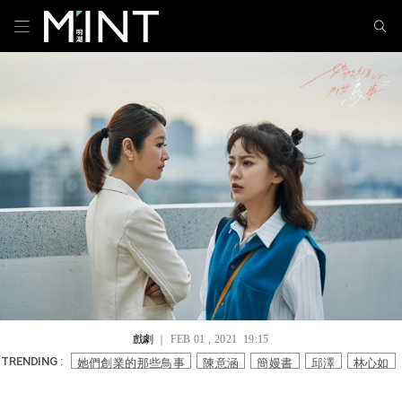
戲劇
｜ FEB 01 , 2021 19:15
她們創業的那些鳥事
陳意涵
簡嫚書
邱澤
林心如
TRENDING :