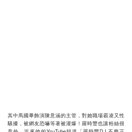
其中馬國畢飾演陳意涵的主管，對她職場霸凌又性
騷擾，被網友恐嚇等著被灌爆！羅時豐也讓粉絲很
意外，近來他的YouTube頻道「羅時豐D.L不務正