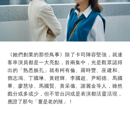
《她們創業的那些鳥事》除了卡司陣容堅強，就連
客串演員都是一大亮點，首兩集中，光是觀眾認得
出的「熟悉臉孔」就有柯有倫、羅時豐、巫建和、
鄧志鴻、丁國琳、黃鐙輝、李國超、尹昭德、馬國
畢、廖慧珍、馬國賢、黃采儀、謝麗金等人，雖然
戲分或多或少，但不管台詞或是表演都活靈活現，
應證了那句「薑是老的辣」！