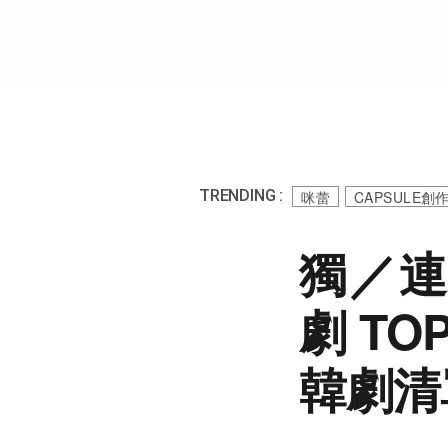
TRENDING :
咪蕾
CAPSULE
獨／連
劇 TO
韓劇清