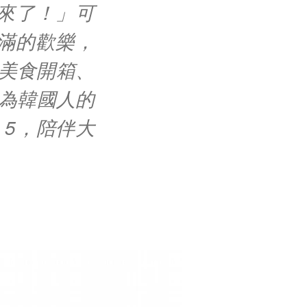
來了！」可
滿的歡樂，
、美食開箱、
身為韓國人的
 5，陪伴大