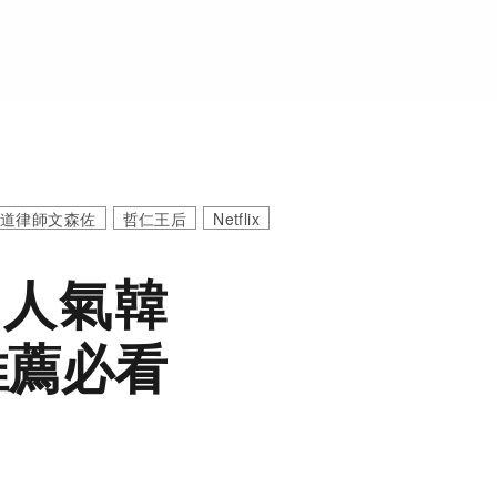
黑道律師文森佐
哲仁王后
Netflix
的人氣韓
蕾推薦必看