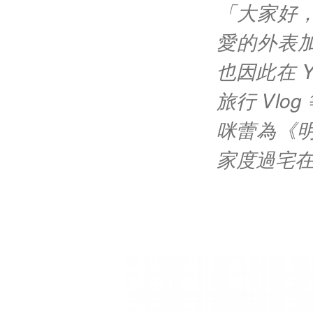
「大家好
愛的外表
也因此在 
旅行 Vl
咪蕾為《明
家度過宅