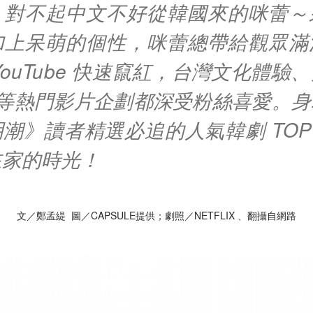
，對不起中文不好從韓國來的咪蕾～
加上呆萌的個性，咪蕾總帶給觀眾滿
YouTube 快速竄紅，台灣文化體驗
og 等熱門影片企劃都深受粉絲喜愛。
潮》讀者精選必追的人氣韓劇 TOP
在家的時光！
文／鄭孟緹 圖／CAPSULE提供；劇照／NETFLIX 、翻攝自網路