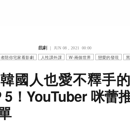
戲劇
｜ JUN 08 , 2021 00:00
創作者陪你宅家看影劇
人性課外課
W-兩個世界
戀愛的發現
韓國人也愛不釋手
P 5！YouTuber 咪
單