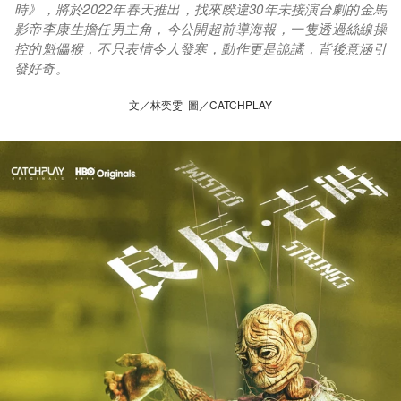
時》，將於2022年春天推出，找來睽違30年未接演台劇的金馬
影帝李康生擔任男主角，今公開超前導海報，一隻透過絲線操
控的魁儡猴，不只表情令人發寒，動作更是詭譎，背後意涵引
發好奇。
文／林奕雯 圖／CATCHPLAY