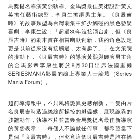
馬獎提名導演黃熙執導、金馬獎最佳美術設計黃文
英擔任藝術總監，李康生擔綱男主角。《良辰吉
時》的故事類型為台灣劇集中鮮少觸碰的黑色懸疑
喜劇，李康生說：「超過30年沒接演台劇，但《良
辰吉時》的劇本實在相當幽默創新，我的角色設定
更是以前從來沒有接觸過，太有趣了。」在文策院
的推動下，《良辰吉時》的導演黃熙與飾演男主角
的金馬影帝李康生將於8月30日出席法國里爾
SERIESMANIA影展的線上專業人士論壇（Series
Mania Forum）。
超前導海報中，不只風格詭異更感創新，一隻由片
名良辰吉時透過絲線所操控的魁儡猴，展現詭異的
肢體動作，執導本片並曾獲金馬獎提名最佳新導演
的黃熙表示：「每個人不論做任何事，都希望當下
是個『良辰吉時』，但究竟這個良辰吉時是誰在操