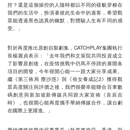
控？還是這個操控的人隨時都以不同的樣貌穿梭在
我們的生活中，扮演著彼此生命中的過客，希望觀
眾能透過黑色詭異的幽默，對體驗人生有不同的感
受。」
對於再度推出原創自製劇集，CATCHPLAY集團執行
長楊麗貞表示：「去年我們和文策院共同投資成立
了影響原創後，在疫情挑戰中仍馬不停蹄的展開各
項目的開發，今年很開心能一一跟大家分享成果。
繼《第三佈局 塵沙惑》與《俗女養成記2》獲得觀
眾高度關注與評價之後，我們很榮幸能聯合百聿數
碼創意與新加坡新傳媒共同跟大家宣佈《良辰吉
時》，也很開心能再度攜手華納傳媒合作，讓台劇
在國際上更躍進。」
華納傳媒娛樂內容事業長（執掌東南亞、香港，與