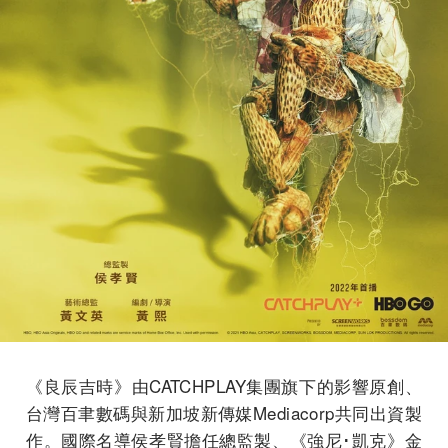
《良辰吉時》由CATCHPLAY集團旗下的影響原創、
台灣百聿數碼與新加坡新傳媒Mediacorp共同出資製
作。國際名導侯孝賢擔任總監製、《強尼･凱克》金