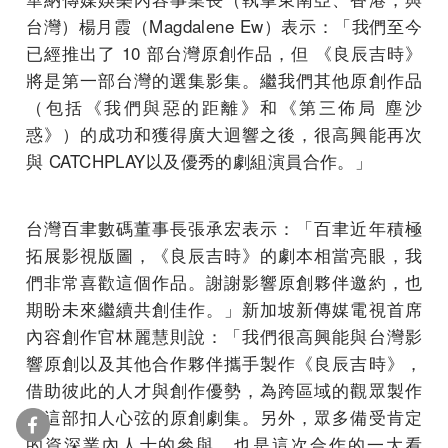
台灣）楊月霞（Magdalene Ew）表示：「我們至今
已經推出了 10 部台灣原創作品，但 《良辰吉時》
將是第一部台灣的選集影集。繼我們其他原創作品
（包括《我們與惡的距離》和《第三佈局 塵沙
惑》）的成功和獲得廣大迴響之後，很高興能再次
與 CATCHPLAY以及優秀的劇組演員合作。」
台灣百聿數碼董事長張承宏表示：「百聿近年積極
拓展影視版圖，《良辰吉時》的劇本相當亮眼，我
們非常喜歡這個作品。謝謝影響原創夥伴邀約，也
期盼未來繼續共創佳作。」新加坡新傳媒電視首席
內容創作官林麗慧則說：「我們很高興能與台灣影
響原創以及其他合作夥伴攜手製作《良辰吉時》，
借助彼此的人才與創作優勢，為跨區域的觀眾製作
出這部扣人心弦的原創劇集。另外，眾多備受肯定
的資深業內人士的參與，也是這次合作的一大看