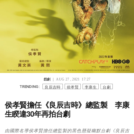
戲劇
｜ AUG 27 , 2021 17:27
良辰吉時
侯孝賢
李康生
台劇
TRENDING :
侯孝賢擔任《良辰吉時》總監製 李康
生睽違30年再拍台劇
由國際名導侯孝賢擔任總監製的黑色懸疑幽默台劇《良辰吉