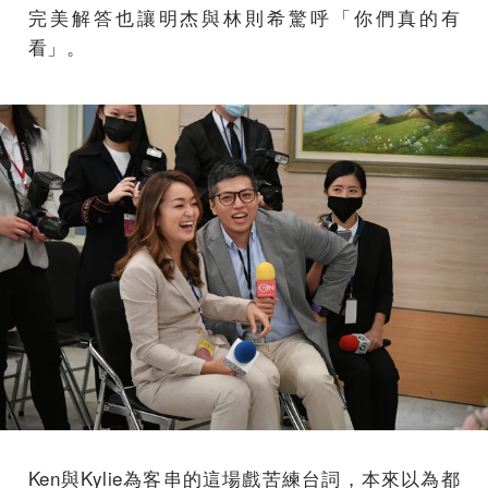
完美解答也讓明杰與林則希驚呼「你們真的有
看」。
Ken與Kylie為客串的這場戲苦練台詞，本來以為都