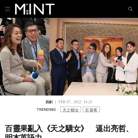
戲劇
｜ FEB 07 , 2022 14:23
天之驕女
百靈果
TRENDING :
百靈果亂入《天之驕女》 逼出亮哲、
明杰英語力