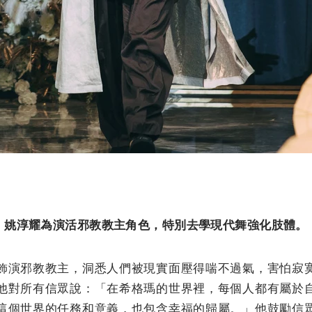
姚淳耀為演活邪教教主角色，特別去學現代舞強化肢體。
飾演邪教教主，洞悉人們被現實面壓得喘不過氣，害怕寂
他對所有信眾說：「在希格瑪的世界裡，每個人都有屬於
這個世界的任務和意義，也包含幸福的歸屬。」他鼓勵信