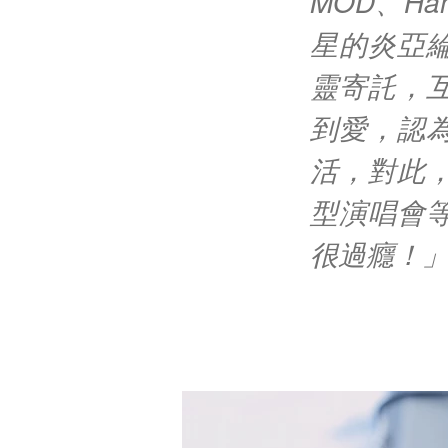
MOD、H
星的炎亞
靈寄託，
到愛，認
活，對此
型演唱會
很過癮！