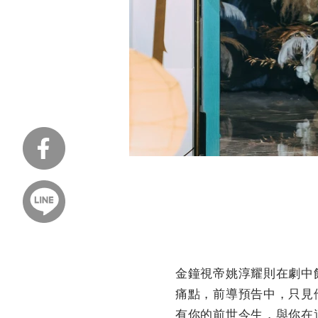
金鐘視帝姚淳耀則在劇中
痛點，前導預告中，只見
有你的前世今生，與你在