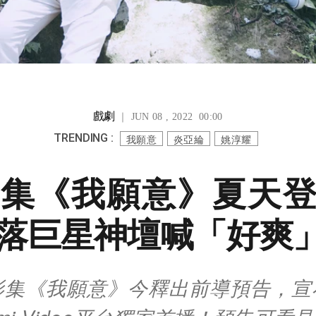
戲劇
｜ JUN 08 , 2022 00:00
TRENDING :
我願意
炎亞綸
姚淳耀
集《我願意》夏天
落巨星神壇喊「好爽
影集《我願意》今釋出前導預告，宣