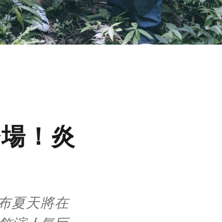
登場！炎
」
布夏天將在