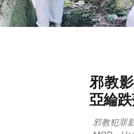
邪教影
亞綸跌
邪教犯罪