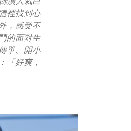
見飾演人氣巨
體裡找到心
外，感受不
鬥的面對生
傳單、開小
：「好爽，