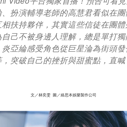
ami Video平台獨家首播！預告可看
綸、扮演輔導老師的高慧君看似在團
互相扶持夥伴，其實這些信徒在團體
為自己不被身邊人理解，總是單打獨
，炎亞綸感受角色從巨星淪為街頭發
等，突破自己的挫折與甜蜜點，直喊
」
文／林奕雯 圖／絡思本娛樂製作公司