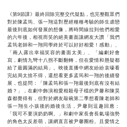
《第9節課》最終回除完整交代疑點，也完整觀眾們
對於陳孟筠、張一翔這對歷經種種考驗的師生虐戀
最後到底如何發展的想像，將時間線拉到他們相愛
的六年後，相視而笑的絕美畫面讓網友大讚「我們
孟筠老師和一翔同學終於可以好好相愛！感動」、
「兩人露出幸福笑容的畫面太美」、「編劇好會
寫，劇情九彎十八拐不斷翻轉，但在愛情和懸疑都
給了最圓滿的結局」。映後直播中網友紛紛哀嚎看
完結局太捨不得，還想看更多孟筠和一翔的後續發
展，也提問：「陳孟筠和張一翔最後到底有沒有結
婚？」，在劇中飾演相愛相殺母子檔的尹馨和陳昊
森都覺得有，但對於網友敲碗第二季想看陳老師和
張一翔生小孩後的婚後生活，尹馨則逗趣回應：
「我可不要演奶奶啊。」和劇中家長會長氣場強勢
的角色太反差萌，讓網直言被尹馨圈粉。且愛情之