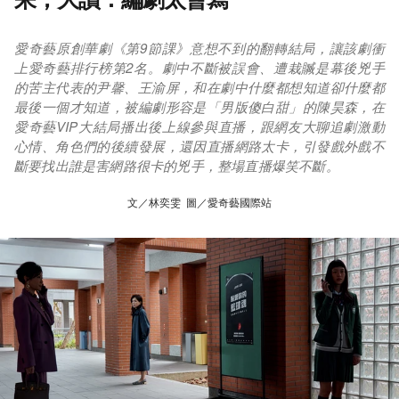
愛奇藝原創華劇《第9節課》意想不到的翻轉結局，讓該劇衝
上愛奇藝排行榜第2名。劇中不斷被誤會、遭栽贓是幕後兇手
的苦主代表的尹馨、王渝屏，和在劇中什麼都想知道卻什麼都
最後一個才知道，被編劇形容是「男版傻白甜」的陳昊森，在
愛奇藝VIP大結局播出後上線參與直播，跟網友大聊追劇激動
心情、角色們的後續發展，還因直播網路太卡，引發戲外戲不
斷要找出誰是害網路很卡的兇手，整場直播爆笑不斷。
文／林奕雯 圖／愛奇藝國際站