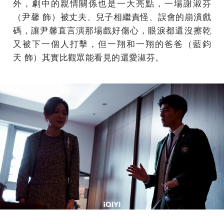
外，劇中的親情關係也是一大亮點，一場謝淑芬
（尹馨 飾）被丈夫、兒子相繼責怪、誤會的崩潰戲
碼，讓尹馨直言演那場戲好傷心，眼淚都還沒擦乾
又被下一個人打擊，但一翔和一翔的爸爸（藍鈞
天 飾）其實比觀眾能看見的還愛淑芬。