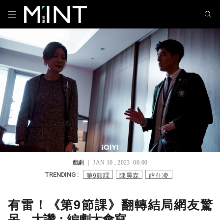
戲劇
｜ JAN 10 , 2023 00:00
第9節課
陳昊森
薛仕凌
TRENDING :
有雷！《第9節課》翻轉結局網友驚
呆，大讚：編劇太會寫