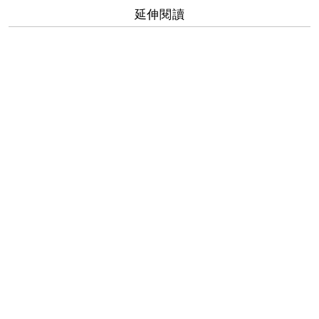
延伸閱讀
薛仕凌終於擺脫抑鬱角色！殺青日大喊「爽」
曾敬驊、陳昊森忍低溫下水拍海報！ 發抖直呼
「都縮進去了」
挨批衣冠禽獸的變態！薛仕凌認黑化「失控」不舒
服
ROKH H&M設計師聯名系列嶄新登場！宋柏緯、陳昊森、曾
莞婷、劉品言，眾明星前衛演繹
《第9節課》謝淑芬尹馨喊冤：「對孟筠有敵意是有原因
的。」