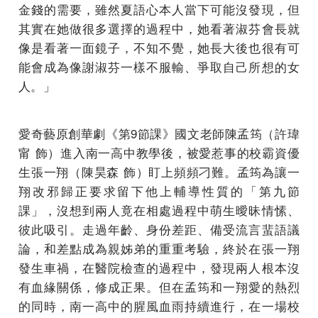
金錢的需要，雖然夏語心本人當下可能沒發現，但
其實在她做很多選擇的過程中，她看著淑芬會長就
像是看著一面鏡子，不知不覺，她長大後也很有可
能會成為像謝淑芬一樣不服輸、爭取自己所想的女
人。」
愛奇藝原創華劇《第9節課》國文老師陳孟筠（許瑋
甯 飾）進入南一高中教學後，被愛惹事的校霸資優
生張一翔（陳昊森 飾）盯上頻頻刁難。孟筠為讓一
翔改邪歸正要求留下他上輔導性質的「第九節
課」，沒想到兩人竟在相處過程中萌生曖昧情愫、
彼此吸引。走過年齡、身份差距、備受流言蜚語議
論，和差點成為親姊弟的重重考驗，終於在張一翔
發生車禍，在醫院檢查的過程中，發現兩人根本沒
有血緣關係，修成正果。但在孟筠和一翔愛的熱烈
的同時，南一高中的腥風血雨持續進行，在一場校