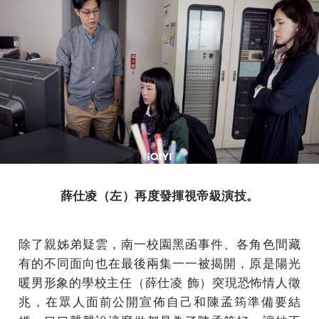
薛仕凌（左）再度發揮視帝級演技。
除了親姊弟疑雲，南一校園黑函事件、各角色間藏
有的不同面向也在最後兩集一一被揭開，原是陽光
暖男形象的學校主任（薛仕凌 飾）突現恐怖情人徵
兆，在眾人面前公開宣佈自己和陳孟筠準備要結