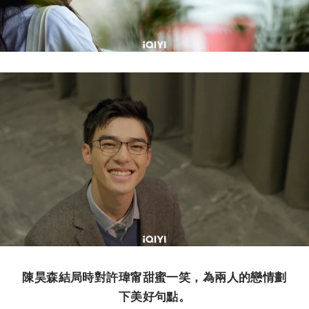
陳昊森結局時對許瑋甯甜蜜一笑，為兩人的戀情劃
下美好句點。