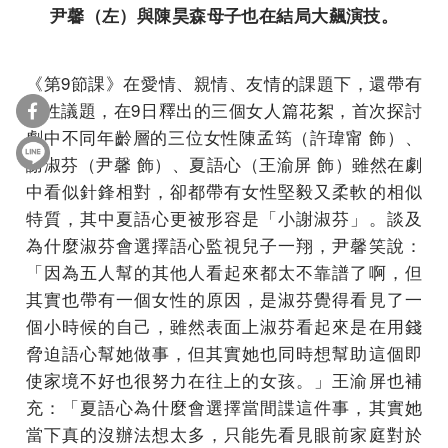
尹馨（左）與陳昊森母子也在結局大飆演技。
《第9節課》在愛情、親情、友情的課題下，還帶有
女性議題，在9日釋出的三個女人篇花絮，首次探討
劇中不同年齡層的三位女性陳孟筠（許瑋甯 飾）、
謝淑芬（尹馨 飾）、夏語心（王渝屏 飾）雖然在劇
中看似針鋒相對，卻都帶有女性堅毅又柔軟的相似
特質，其中夏語心更被形容是「小謝淑芬」。談及
為什麼淑芬會選擇語心監視兒子一翔，尹馨笑說：
「因為五人幫的其他人看起來都太不靠譜了啊，但
其實也帶有一個女性的原因，是淑芬覺得看見了一
個小時候的自己，雖然表面上淑芬看起來是在用錢
脅迫語心幫她做事，但其實她也同時想幫助這個即
使家境不好也很努力在往上的女孩。」王渝屏也補
充：「夏語心為什麼會選擇當間諜這件事，其實她
當下真的沒辦法想太多，只能先看見眼前家庭對於