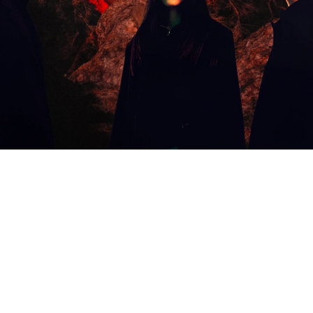
《惡鬼》由金泰梨飾演不幸遭遇父親離奇死亡的女
人具散影，吳正世則飾演擁有陰陽眼的廉海上，影