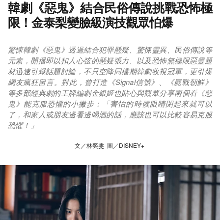
韓劇《惡鬼》結合民俗傳說挑戰恐怖極
限！金泰梨變臉級演技觀眾怕爆
驚悚韓劇《惡鬼》透過結合犯罪懸疑、驚悚靈異、民俗傳說等
元素，開播即以扣人心弦的懸疑張力、以及恐怖無極限惡靈題
材迅速引爆話題討論，不只空降同檔期韓劇收視冠軍，更引爆
網友瘋狂留言。對此，曾打造《Signal信號》、《屍戰朝鮮》
等多部經典劇的王牌編劇金銀姬也貼心與觀眾分享兩個看《惡
鬼》能克服恐懼的小撇步：「害怕的時候眼睛閉起來就可以
了，和家人或朋友邊看邊喝酒的話，應該也可以比較容易克服
恐懼！」
文／林奕雯 圖／DISNEY+