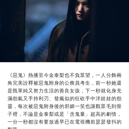
《惡鬼》熱播至今金泰梨也不負眾望，一人分飾兩
角完美詮釋被惡鬼附身的公務員考生，前一秒她還
是既單純又努力生活的善良女孩，下一秒就化身充
滿怨氣又手持利刃、發瘋似的狂砍手中洋娃娃的怨
靈，每次被惡鬼附身後的邪媚一笑也讓觀眾毛到骨
子裡，不論是金泰梨或是「含鬼量」超高的劇情，
一分一秒都沒有要放過早已在電視機前瑟瑟發抖的