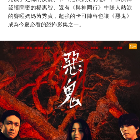
韶禧閨密的楊惠智、還有《與神同行》中賺人熱淚
的聾啞媽媽芮秀貞，超強的卡司陣容也讓《惡鬼》
成為今夏必看的恐怖影集之一。