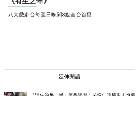
《有生之年》
八大戲劇台每週日晚間8點全台首播
延伸閱讀
『消失的另一半』值得學習！吳慷仁呼籲男人也要
好好保養，讓歲月的痕跡漫步走！
田士廣吃蠍子沒在怕！領黃姵嘉跳探戈被虧「協調
性很詭異」
3男神齊聚兩岸電影展！ 吳慷仁、林哲熹《狂徒》
北京開幕