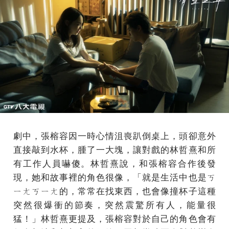
劇中，張榕容因一時心情沮喪趴倒桌上，頭卻意外
直接敲到水杯，腫了一大塊，讓對戲的林哲熹和所
有工作人員嚇傻。林哲熹說，和張榕容合作後發
現，她和故事裡的角色很像，「就是生活中也是ㄎ
ㄧㄤㄎㄧㄤ的，常常在找東西，也會像撞杯子這種
突然很爆衝的節奏，突然震驚所有人，能量很
猛！」林哲熹更提及，張榕容對於自己的角色會有