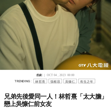
戲劇
｜ OCT 04 , 2023 00:00
林哲熹
張榕容
吳慷仁
有生之年
TRENDING :
兄弟先後愛同一人！林哲熹「太大膽」
戀上吳慷仁前女友