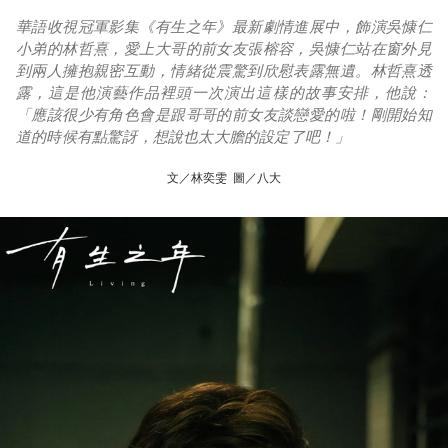
華語收視冠軍影集《有生之年》最新劇情進展中，飾演吳慷仁
小弟的林哲熹，愛上大哥的前女友張榕容，吳慷仁站在窗外見
到兩人擁抱親密互動，情緒從震驚到欣慰表露無遺。林哲熹透
露，這是他演藝作品裡頭一次演出這樣的故事安排，他說：
「應該很少有角色會是跟哥哥的前女友談戀愛的啦！剛開始知
道的時候有點驚訝，想說也太大膽的設定了吧！」
文／林奕雯 圖／八大