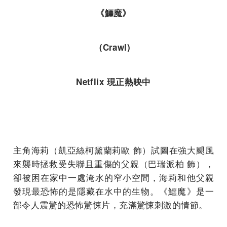
《鱷魔》
(Crawl)
Netflix 現正熱映中
主角海莉（凱亞絲柯黛蘭莉歐 飾）試圖在強大颶風
來襲時拯救受失聯且重傷的父親（巴瑞派柏 飾），
卻被困在家中一處淹水的窄小空間，海莉和他父親
發現最恐怖的是隱藏在水中的生物。《鱷魔》是一
部令人震驚的恐怖驚悚片，充滿驚悚刺激的情節。