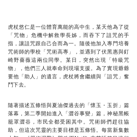
虎杖悠仁是一位體育萬能的高中生，某天他為了從
「咒物」危機中解救學長姊，而吞下了詛咒的手
指，讓詛咒跟自己合而為一。隨後他加入專門培養
咒術師的學校「咒術高專」，並遇到了伏黑惠與釘
崎野薔薇這兩位同學。某日，突然出現「特級咒
物」，他們三人就奉命到現場支援。為了實現爺爺
要他「助人」的遺言，虎杖將會繼續與「詛咒」奮
鬥下去。
隨著描述五條悟與夏油傑過去的「懷玉・玉折」篇
落幕，第二季開始進入「澀谷事變」篇，神秘黑帳
籠罩澀谷，市民全都受困其中。咒術師們趕往協
助，但這次咒靈的主要目標是五條悟。每當新集數