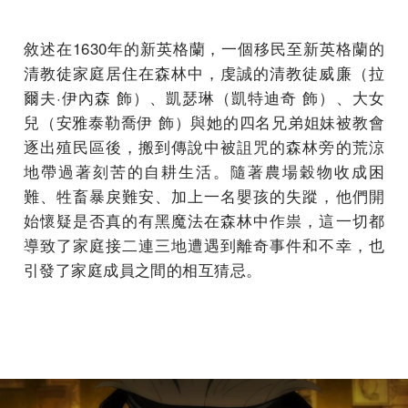
敘述在1630年的新英格蘭，一個移民至新英格蘭的
清教徒家庭居住在森林中，虔誠的清教徒威廉（拉
爾夫·伊內森 飾）、凱瑟琳（凱特迪奇 飾）、大女
兒（安雅泰勒喬伊 飾）與她的四名兄弟姐妹被教會
逐出殖民區後，搬到傳說中被詛咒的森林旁的荒涼
地帶過著刻苦的自耕生活。隨著農場穀物收成困
難、牲畜暴戾難安、加上一名嬰孩的失蹤，他們開
始懷疑是否真的有黑魔法在森林中作祟，這一切都
導致了家庭接二連三地遭遇到離奇事件和不幸，也
引發了家庭成員之間的相互猜忌。