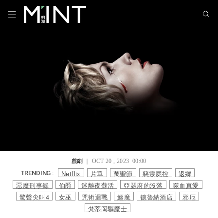
戲劇
｜ OCT 20 , 2023 00:00
Netflix
片單
萬聖節
惡靈屍控
返鄉
TRENDING :
惡魔刑事錄
伯爵
迷離夜蘇活
亞瑟府的沒落
噬血真愛
驚聲尖叫4
女巫
咒術迴戰
鱷魔
德魯納酒店
邪厄
梵蒂岡驅魔士