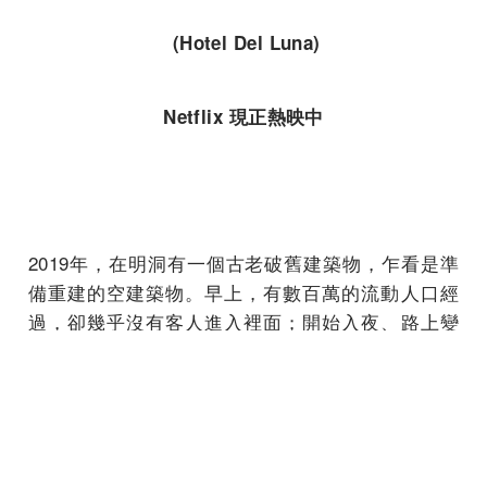
(Hotel Del Luna)
Netflix 現正熱映中
2019年，在明洞有一個古老破舊建築物，乍看是準
備重建的空建築物。早上，有數百萬的流動人口經
過，卻幾乎沒有客人進入裡面；開始入夜、路上變
得冷清、市中心也入睡時，「德魯納酒店」的招牌
便會亮起。一個專屬靈賓們的高級飯店，個性認真
卻軟弱酒店管理菁英具燦星（呂珍九 飾）擔任著總
經理，和乖戾、脾氣暴躁的社長張滿月（IU 飾），
一起為特別的靈魂顧客們提供服務時所發生的故