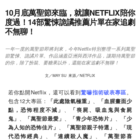
10月底萬聖節來臨，就讓NETFLIX陪你
度過！14部驚悚詭譎推薦片單在家追劇
不無聊！
一年一度的萬聖節即將到來，今年Netflix特別整理一系列萬聖
節驚悚、詭譎片單。作品涵蓋亞洲與西洋作品，讓期待萬聖節
的你，除了扮裝、要糖果以外，還能在家追劇不無聊！
文／MAY SU 來源／NETFLIX
若你點開Netflix，還可以看到
。
驚嚇指術破表專區
包含12大專區：
、
「此處陰氣極重」
「血腥畫面少
、
點，恐怖程度不減」
「喪屍、吸血鬼與食屍
、
、
、
鬼」
「萬聖節最愛」
「青少年恐怖片」
「少
、
、
為人知的恐怖佳片」
「萬聖節親子特選」
「現
、
、
代恐怖經典」
「連續殺人魔」
「萬聖節喜