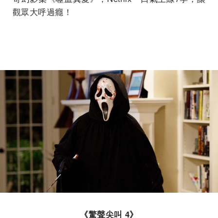
觀眾大呼過癮！
《驚聲尖叫 4》