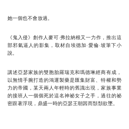
她一個也不會放過。
《鬼入侵》創作人麥可·弗拉納根又一力作，推出這
部邪氣逼人的影集，取材自埃德加·愛倫·坡筆下小
說。
講述亞瑟家族的雙胞胎羅瑞克和瑪德琳經商有成，
以無情手腕打造的鴻運製藥是匯集財富、特權和勢
力的帝國，某天兩人年輕時的舊識出現，家族事業
的接班人一個個死於這名神祕女子之手，過往的祕
密跟著浮現，鼎盛一時的亞瑟王朝因而頹頹欲墜。