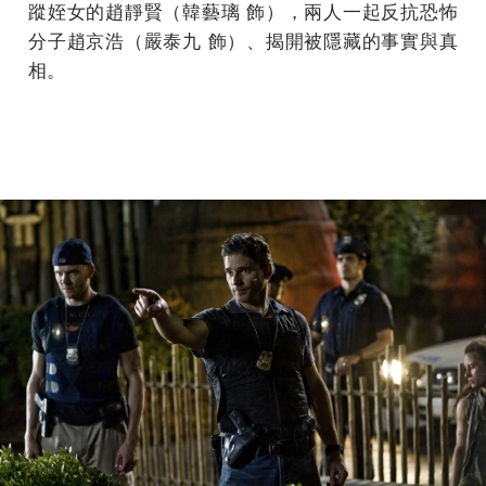
蹤姪女的趙靜賢（韓藝璃 飾），兩人一起反抗恐怖
分子趙京浩（嚴泰九 飾）、揭開被隱藏的事實與真
相。