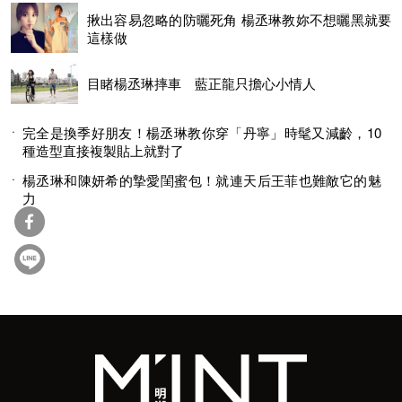
揪出容易忽略的防曬死角 楊丞琳教妳不想曬黑就要
這樣做
目睹楊丞琳摔車 藍正龍只擔心小情人
完全是換季好朋友！楊丞琳教你穿「丹寧」時髦又減齡，10
種造型直接複製貼上就對了
楊丞琳和陳妍希的摯愛閨蜜包！就連天后王菲也難敵它的魅
力