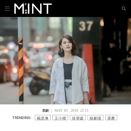
戲劇
｜ MAY 03 , 2016 22:15
楊丞琳
王小棣
徐譽庭
植劇場
荼蘼
TRENDING :