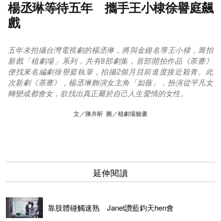
楊丞琳等待五年 攜手王小棣徐譽庭飆
戲
五年未拍攝台灣電視劇的楊丞琳，將與金鐘名導王小棣，籌拍
新戲「植劇場」系列，共有8部劇集，首部開拍作品《荼蘼》
便找來名編劇徐譽庭執筆，拍攝2個月目前進度接近殺青。此
次新劇《荼蘼》，楊丞琳飾演女主角「如薇」，扮演從平凡女
轉變成都會女，欲找出真正屬於自己人生愛情的女性。
文／陳卉昕 圖／植劇場臉書
延伸閱讀
靠肢體碰觸速熟 Janet讚藍鈞天hen會