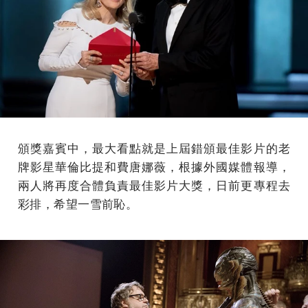
頒獎嘉賓中，最大看點就是上屆錯頒最佳影片的老
牌影星華倫比提和費唐娜薇，根據外國媒體報導，
兩人將再度合體負責最佳影片大獎，日前更專程去
彩排，希望一雪前恥。