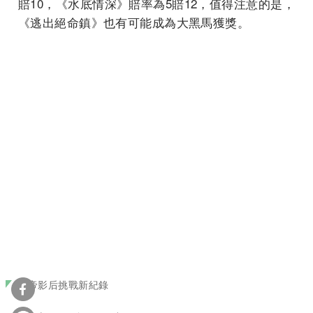
賠10，《水底情深》賠率為5賠12，值得注意的是，
《逃出絕命鎮》也有可能成為大黑馬獲獎。
影帝影后挑戰新紀錄