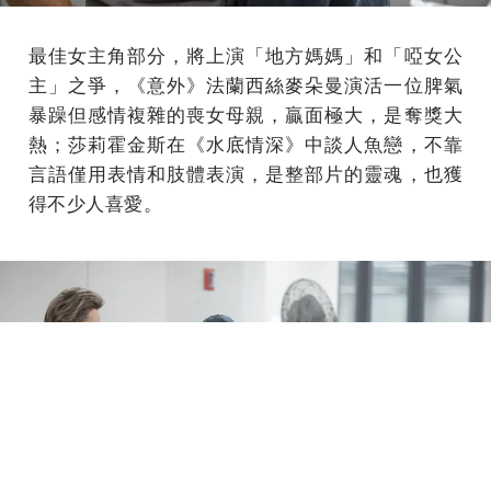
最佳女主角部分，將上演「地方媽媽」和「啞女公
主」之爭，《意外》法蘭西絲麥朵曼演活一位脾氣
暴躁但感情複雜的喪女母親，贏面極大，是奪獎大
熱；莎莉霍金斯在《水底情深》中談人魚戀，不靠
言語僅用表情和肢體表演，是整部片的靈魂，也獲
得不少人喜愛。