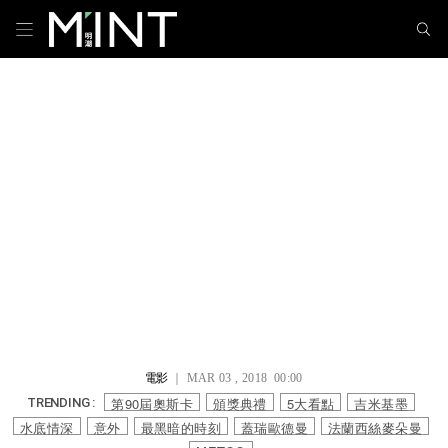
電影
｜ MAR 03 , 2018 00:00
第90屆奧斯卡
頒獎典禮
5大看點
吉米基墨
TRENDING :
水底情深
意外
最黑暗的時刻
蓋瑞歐德曼
法蘭西絲麥朵曼