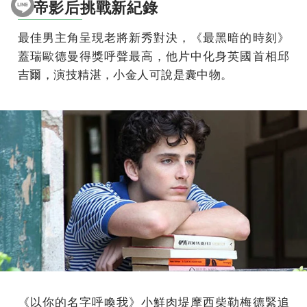
影帝影后挑戰新紀錄
最佳男主角呈現老將新秀對決，《最黑暗的時刻》
蓋瑞歐德曼得獎呼聲最高，他片中化身英國首相邱
吉爾，演技精湛，小金人可說是囊中物。
《以你的名字呼喚我》小鮮肉堤摩西柴勒梅德緊追