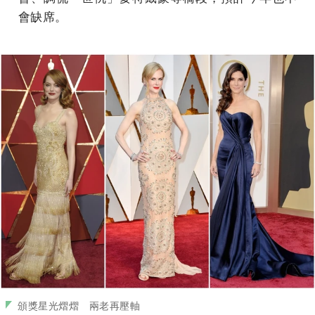
會缺席。
頒獎星光熠熠 兩老再壓軸