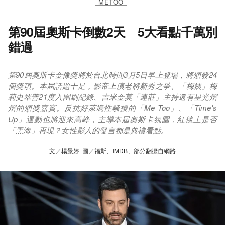
METOO
第90屆奧斯卡倒數2天 5大看點千萬別
錯過
第90屆奧斯卡金像獎將於台北時間3月5日早上登場，將頒發24
個獎項。本屆話題十足，影帝上演老將新秀之爭、「梅姨」梅
莉史翠普21度入圍刷紀錄、吉米金莫「連莊」主持還有星光熠
熠的頒獎嘉賓。反抗好萊塢性騷擾的「Me Too」、「Time's
Up」運動也將迎來高峰，主導本屆奧斯卡氛圍，紅毯上是否
「黑海」再現？女性影人的發言都是典禮看點。
文／楊景婷 圖／福斯、IMDB、部分翻攝自網路