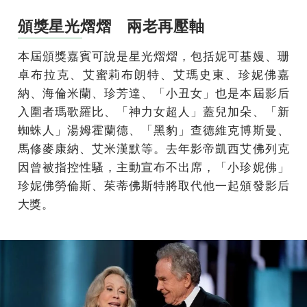
頒獎星光熠熠 兩老再壓軸
本屆頒獎嘉賓可說是星光熠熠，包括妮可基嫚、珊
卓布拉克、艾蜜莉布朗特、艾瑪史東、珍妮佛嘉
納、海倫米蘭、珍芳達、「小丑女」也是本屆影后
入圍者瑪歌羅比、「神力女超人」蓋兒加朵、「新
蜘蛛人」湯姆霍蘭德、「黑豹」查德維克博斯曼、
馬修麥康納、艾米漢默等。去年影帝凱西艾佛列克
因曾被指控性騷，主動宣布不出席，「小珍妮佛」
珍妮佛勞倫斯、茱蒂佛斯特將取代他一起頒發影后
大獎。