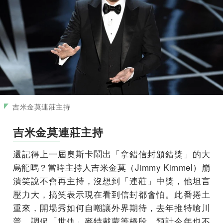
吉米金莫連莊主持
吉米金莫連莊主持
還記得上一屆奧斯卡鬧出「拿錯信封頒錯獎」的大
烏龍嗎？當時主持人吉米金莫（Jimmy Kimmel）崩
潰笑說不會再主持，沒想到「連莊」中獎，他坦言
壓力大，搞笑表示現在看到信封都會怕。此番捲土
重來，開場秀如何自嘲讓外界期待，去年推特嗆川
普、調侃「世仇」麥特戴蒙等橋段，預計今年也不