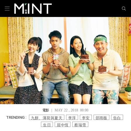
電影
｜ MAY 22 , 2018 00:00
九餅、薄荷與夏天
李淳
李安
邵雨薇
告白
TRENDING :
生日
屈中恆
蔡瑞雪