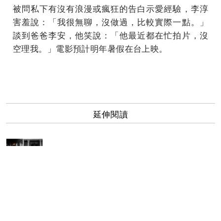
被問私下有沒有浪漫或瘋狂的告白示愛經驗，李淳
害羞說：「我很無聊，沒做過，比較實際一點。」
談到爸爸李安，他笑說：「他最近都在忙拍片，沒
空理我。」電影預計明年暑假在台上映。
延伸閱讀
金馬專訪／舞王變演員 張傲月搶新人想見李安
李宗霖母胎單身 甘做炎亞綸備胎
禿頭look震撼觀眾！簡嫚書直呼「人生奇恥大辱」