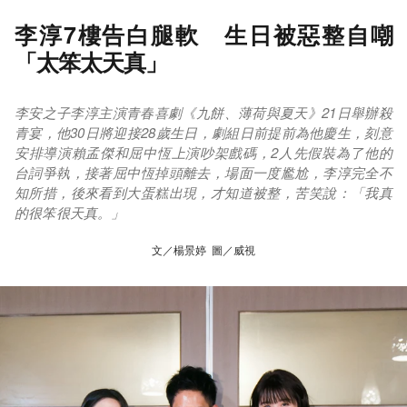
李淳7樓告白腿軟 生日被惡整自嘲
「太笨太天真」
李安之子李淳主演青春喜劇《九餅、薄荷與夏天》21日舉辦殺
青宴，他30日將迎接28歲生日，劇組日前提前為他慶生，刻意
安排導演賴孟傑和屈中恆上演吵架戲碼，2人先假裝為了他的
台詞爭執，接著屈中恆掉頭離去，場面一度尷尬，李淳完全不
知所措，後來看到大蛋糕出現，才知道被整，苦笑說：「我真
的很笨很天真。」
文／楊景婷 圖／威視