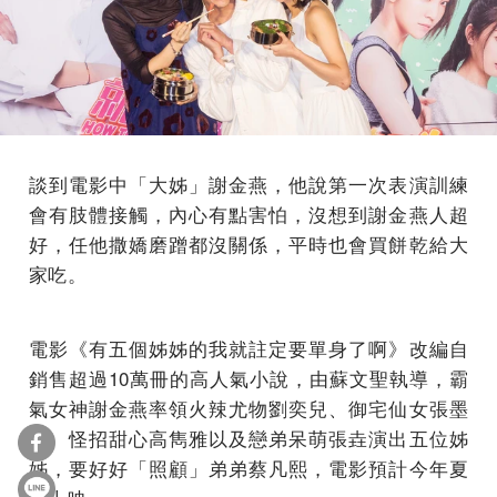
談到電影中「大姊」謝金燕，他說第一次表演訓練
會有肢體接觸，內心有點害怕，沒想到謝金燕人超
好，任他撒嬌磨蹭都沒關係，平時也會買餅乾給大
家吃。
電影《有五個姊姊的我就註定要單身了啊》改編自
銷售超過10萬冊的高人氣小說，由蘇文聖執導，霸
氣女神謝金燕率領火辣尤物劉奕兒、御宅仙女張墨
錫、怪招甜心高雋雅以及戀弟呆萌張垚演出五位姊
姊，要好好「照顧」弟弟蔡凡熙，電影預計今年夏