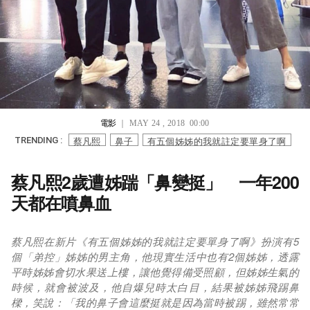
電影
｜ MAY 24 , 2018 00:00
蔡凡熙
鼻子
有五個姊姊的我就註定要單身了啊
TRENDING :
蔡凡熙2歲遭姊踹「鼻變挺」 一年200
天都在噴鼻血
蔡凡熙在新片《有五個姊姊的我就註定要單身了啊》扮演有5
個「弟控」姊姊的男主角，他現實生活中也有2個姊姊，透露
平時姊姊會切水果送上樓，讓他覺得備受照顧，但姊姊生氣的
時候，就會被波及，他自爆兒時太白目，結果被姊姊飛踢鼻
樑，笑說：「我的鼻子會這麼挺就是因為當時被踢，雖然常常