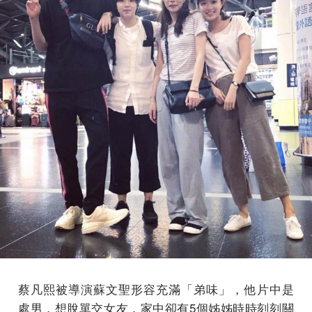
蔡凡熙被導演蘇文聖形容充滿「弟味」，他片中是
處男，想脫單交女友，家中卻有5個姊姊時時刻刻關