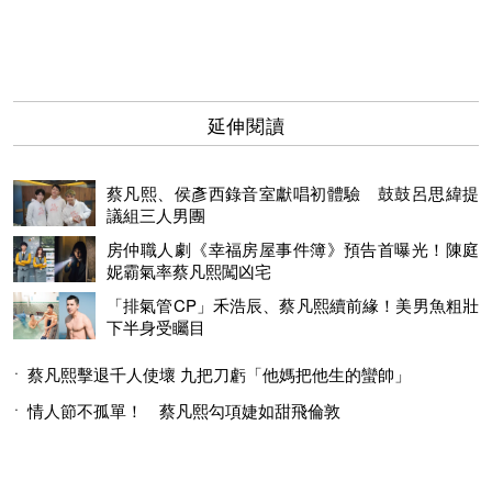
延伸閱讀
蔡凡熙、侯彥西錄音室獻唱初體驗 鼓鼓呂思緯提
議組三人男團
房仲職人劇《幸福房屋事件簿》預告首曝光！陳庭
妮霸氣率蔡凡熙闖凶宅
「排氣管CP」禾浩辰、蔡凡熙續前緣！美男魚粗壯
下半身受矚目
蔡凡熙擊退千人使壞 九把刀虧「他媽把他生的蠻帥」
情人節不孤單！ 蔡凡熙勾項婕如甜飛倫敦