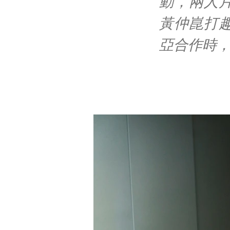
動，兩人
黃仲崑打
亞合作時