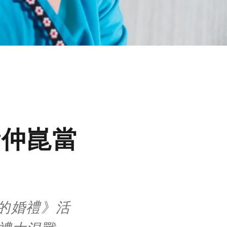
黃仲崑當
的婚禮》活