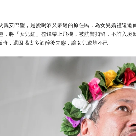
父親安巴望，是愛喝酒又豪邁的原住民，為女兒婚禮遠道
包，將「女兒紅」整罈帶上飛機，被航警扣留，不許入境
飯時，還因喝太多酒醉後失態，讓女兒尷尬不已。