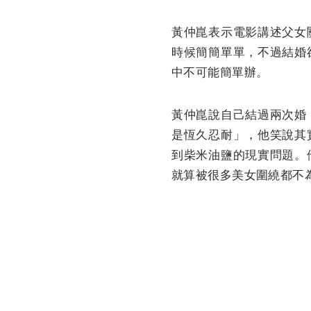
黃仲崑表示電影講述父女
時候簡簡單單，不過結婚
中不可能簡單辦。
黃仲崑說自己結過兩次婚
是恆久忍耐」，他笑說其
到柴米油鹽的現實問題。
就算被很多美女圍繞都不