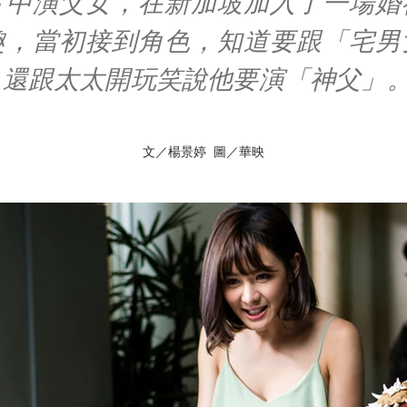
片中演父女，在新加坡加入了一場婚
趣，當初接到角色，知道要跟「宅男
，還跟太太開玩笑說他要演「神父」
文／楊景婷 圖／華映