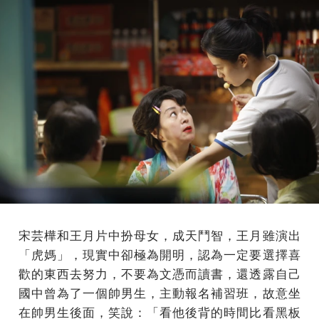
宋芸樺和王月片中扮母女，成天鬥智，王月雖演出
「虎媽」，現實中卻極為開明，認為一定要選擇喜
歡的東西去努力，不要為文憑而讀書，還透露自己
國中曾為了一個帥男生，主動報名補習班，故意坐
在帥男生後面，笑說：「看他後背的時間比看黑板