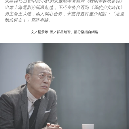
宋芸樺15日和中國小鮮肉宋威龍帶著新片《我的青春都是你》
出席上海電影節開幕紅毯，正巧在後台遇到《我的少女時代》
男主角王大陸，兩人開心合影，宋芸樺還打趣介紹說：「這是
我前男友！」直呼有緣。
文／楊景婷 圖／群星瑞智、部分翻攝自網路