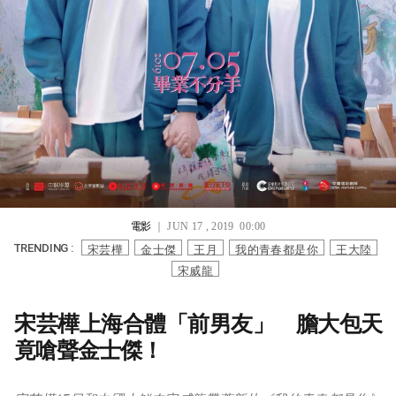
電影
｜ JUN 17 , 2019 00:00
宋芸樺
金士傑
王月
我的青春都是你
王大陸
TRENDING :
宋威龍
宋芸樺上海合體「前男友」 膽大包天
竟嗆聲金士傑！