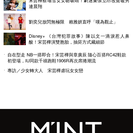
宋芸樺蔡瑞雪女女吻吸睛！劇迷棄張立昂改挺暖男
連晨翔
劉奕兒放閃無極限 賴雅妍直呼「嘆為觀止」
Disney+ 《台灣犯罪故事》陳以文一滴淚惹人鼻
酸！宋芸樺演雙胞胎，抽菸方式藏細節
自在型走 NB一搭即合！宋芸樺與章廣辰 隨心百搭RC42鞋款
初登場，IU同款千禧跑鞋1906R再次席捲潮流
專訪／少女轉大人 宋芸樺虐玩女女戀