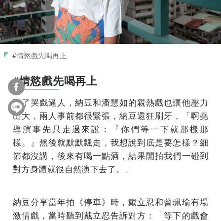
#情慾戲先喝再上
#情慾戲先喝再上
除了哭戲逼人，納豆和潘慧如的親熱戲也讓他壓力
山大，兩人事前都很緊張，納豆還狂刷牙，「啊堯
導演事先只走過來說：『你們等一下就那樣那
樣。』然後就默默飄走，我想說到底是要怎樣？細
節都沒講，後來有喝一點酒，結果開拍我們一碰到
對方身體就很自然演下去了。」
納豆分享當年拍《停車》時，戴立忍和曾珮瑜有場
激情戲，當時聽到戴立忍告訴對方：「等下的戲會