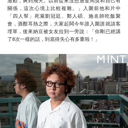
激動，爽到飛天。以前從來沒想過金馬獎和自己有
關係，這次心境上比較複雜。」入圍前他和片中
「四人幫」死黨劉冠廷、鄭人碩、施名帥吃飯聚
會，酒酣耳熱之際，大家起鬨今年誰入圍誰就請客
埋單，後來納豆被女友拉到一旁說：「你剛已經講
了8次一樣的話，到底得失心有多重啦！」