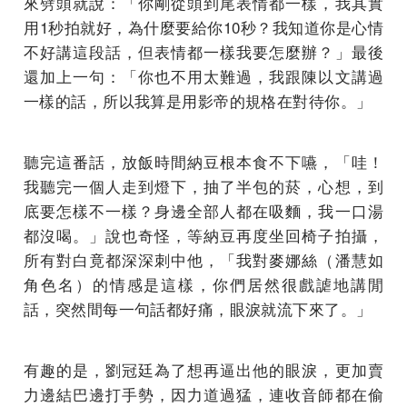
來劈頭就說：「你剛從頭到尾表情都一樣，我其實
用1秒拍就好，為什麼要給你10秒？我知道你是心情
不好講這段話，但表情都一樣我要怎麼辦？」最後
還加上一句：「你也不用太難過，我跟陳以文講過
一樣的話，所以我算是用影帝的規格在對待你。」
聽完這番話，放飯時間納豆根本食不下嚥，「哇！
我聽完一個人走到燈下，抽了半包的菸，心想，到
底要怎樣不一樣？身邊全部人都在吸麵，我一口湯
都沒喝。」說也奇怪，等納豆再度坐回椅子拍攝，
所有對白竟都深深刺中他，「我對麥娜絲（潘慧如
角色名）的情感是這樣，你們居然很戲謔地講閒
話，突然間每一句話都好痛，眼淚就流下來了。」
有趣的是，劉冠廷為了想再逼出他的眼淚，更加賣
力邊結巴邊打手勢，因力道過猛，連收音師都在偷