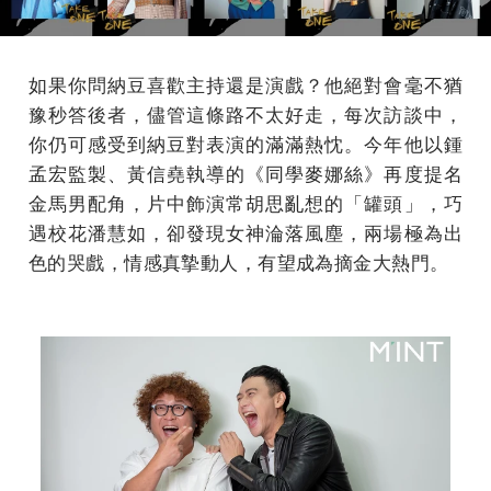
如果你問納豆喜歡主持還是演戲？他絕對會毫不猶
豫秒答後者，儘管這條路不太好走，每次訪談中，
你仍可感受到納豆對表演的滿滿熱忱。今年他以鍾
孟宏監製、黃信堯執導的《同學麥娜絲》再度提名
金馬男配角，片中飾演常胡思亂想的「罐頭」，巧
遇校花潘慧如，卻發現女神淪落風塵，兩場極為出
色的哭戲，情感真摯動人，有望成為摘金大熱門。