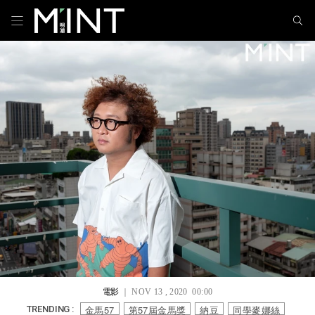
電影
｜ NOV 13 , 2020 00:00
金馬57
第57屆金馬獎
納豆
同學麥娜絲
TRENDING :