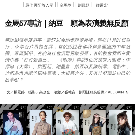
最佳男配角入圍
金馬獎
劉冠廷
鍾孟宏
金馬57專訪｜納豆 願為表演義無反顧
華語影壇年度盛事「第57屆金馬獎頒獎典禮」將在11月21日舉
行，今年台片風格各異，有的訴說著你我都會面臨的中年危
機、家庭關係，有的為社會議題勇敢發聲，有的教會我們在愛
情中要「好好愛自己」。 《明潮》專訪5位演技獎入圍者：李
霈瑜（大霈）、劉冠廷、謝盈萱、納豆以及陳姸霏。電影中，
他們為角色賦予獨特靈魂，大銀幕之外，又有什麼屬於自己的
故事呢？
文／楊景婷 攝影／高政全 妝髮／張帷寬 劉冠廷服裝提供／ALL SAINTS