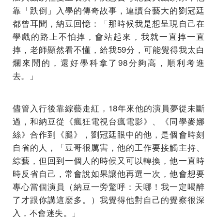
靠「跌倒」入學的傳奇故事，連讀台藝大的劉冠廷
都曾耳聞，納豆回憶：「那時候我是想呈現自己在
學戲的路上不怕摔，會站起來，我就一直摔一直
摔，老師顯然看不懂，給我59分，可能覺得我太白
爛來鬧的，還好學科拿了98分夠高，順利考進
去。」
儘管入行後靠綜藝走紅，18年來他的演員夢從未斷
過，和納豆從《瘋狂電視台瘋電影》、《同學麥娜
絲》合作到《腿》，劉冠廷眼中的他，是個會時刻
自省的人，「豆哥很厲害，他的工作要接觸主持、
綜藝，但回到一個人的時候又可以轉換，他一直時
時反省自己，常會說如果讓他再選一次，他會想要
專心當個演員（納豆一旁驚呼：天哪！我一定喝醉
了才跟你講這麼多。）我覺得他對自己的覺察很深
入，不會迷失。」