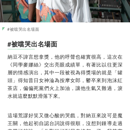
#被噹哭出名場面
#被噹哭出名場面
納豆不諱言想拿獎，他的呼聲也確實很高，這次在
《同學麥娜絲》交出亮眼成績單，有著比以往更深
層的情感演出，其中一段被視為得獎場的就是「罐
頭」得知昔日女神淪為按摩女郎，鬱卒來到泡沫紅
茶店，偏偏死黨們火上加油，讓他生氣又難過，淚
水就這麼默默滑落下來。
這場荒謬好笑又微心酸的哭戲，對納豆來說可是魔
王關，他起初自認台詞說得很順，沒想到鍾導走過