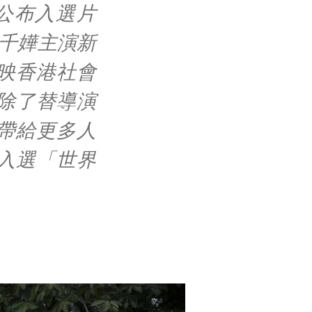
公布入選片
千嬅主演新
映香港社會
除了替導演
帶給更多人
入選「世界