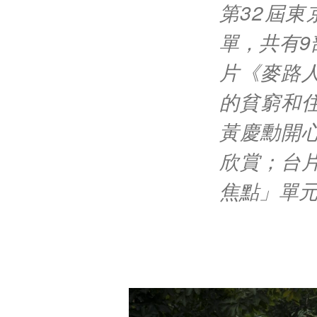
第32屆
單，共有
片《麥路
的貧窮和
黃慶勳開
欣賞；台
焦點」單