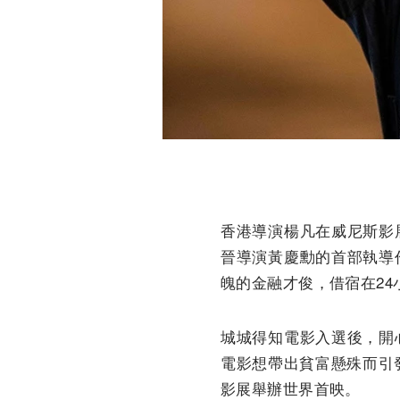
香港導演楊凡在威尼斯影
晉導演黃慶勳的首部執導
魄的金融才俊，借宿在2
城城得知電影入選後，開
電影想帶出貧富懸殊而引
影展舉辦世界首映。