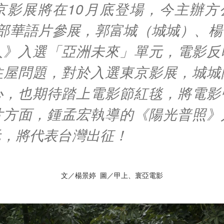
東京影展將在10月底登場，今主辦方
9部華語片參展，郭富城（城城）、楊
人》入選「亞洲未來」單元，電影反
住屋問題，對於入選東京影展，城城
心，也期待踏上電影節紅毯，將電影
片方面，鍾孟宏執導的《陽光普照》
元，將代表台灣出征！
文／楊景婷 圖／甲上、寰亞電影