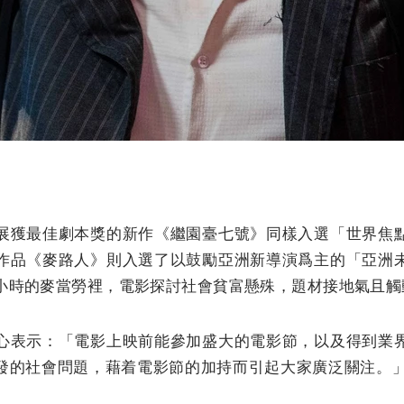
展獲最佳劇本獎的新作《繼園臺七號》同樣入選「世界焦
作品《麥路人》則入選了以鼓勵亞洲新導演爲主的「亞洲
4小時的麥當勞裡，電影探討社會貧富懸殊，題材接地氣且觸
心表示：「電影上映前能參加盛大的電影節，以及得到業
發的社會問題，藉着電影節的加持而引起大家廣泛關注。」該