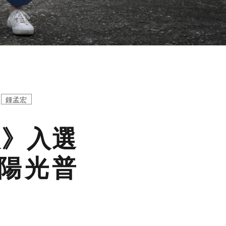
鍾孟宏
人》入選
陽光普