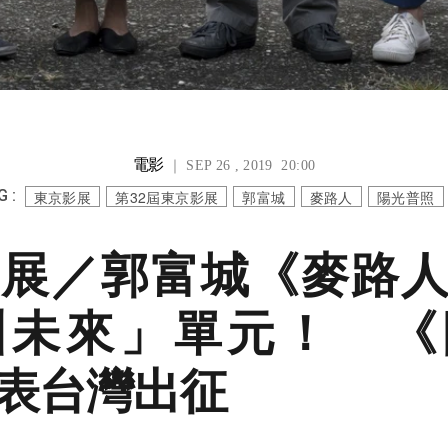
電影
｜ SEP 26 , 2019 20:00
 :
東京影展
第32屆東京影展
郭富城
麥路人
陽光普照
展／郭富城《麥路
洲未來」單元！ 《
表台灣出征