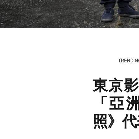
TRENDING
東京影
「亞
照》代