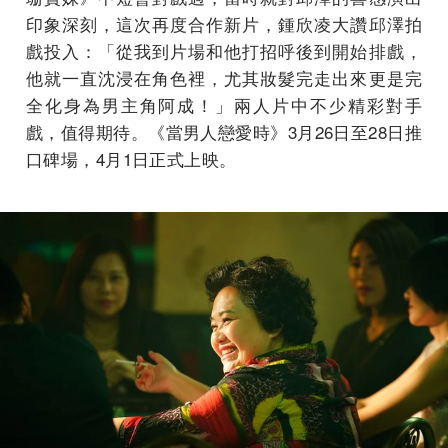
印象深刻，這次再度合作新片，鍾欣凌大讚邱澤拍
戲投入：「從我到片場和他打招呼後到開始排戲，
他就一直沈浸在角色裡，尤其妝髮完走出來更是完
全化身為男主角阿成！」兩人片中不少精彩對手
戲，值得期待。《當男人戀愛時》3月26日至28日推
口碑場，4月1日正式上映。