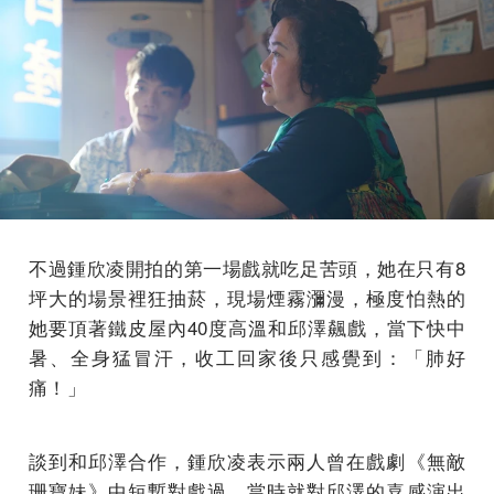
不過鍾欣凌開拍的第一場戲就吃足苦頭，她在只有8
坪大的場景裡狂抽菸，現場煙霧瀰漫，極度怕熱的
她要頂著鐵皮屋內40度高溫和邱澤飆戲，當下快中
暑、全身猛冒汗，收工回家後只感覺到：「肺好
痛！」
談到和邱澤合作，鍾欣凌表示兩人曾在戲劇《無敵
珊寶妹》中短暫對戲過，當時就對邱澤的喜感演出