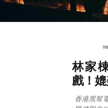
TR
林家
戲！媲
香港黑幫