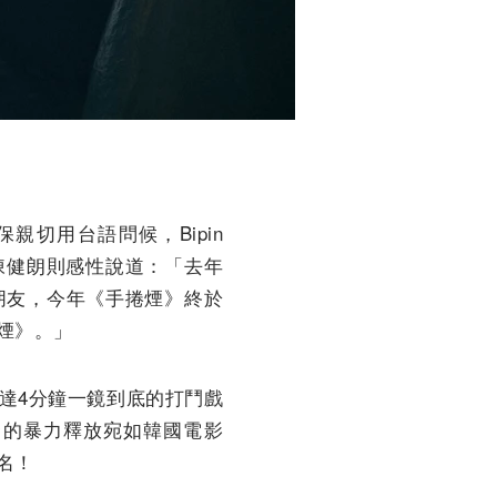
親切用台語問候，Bipin
陳健朗則感性說道：「去年
朋友，今年《手捲煙》終於
煙》。」
達4分鐘一鏡到底的打鬥戲
發的暴力釋放宛如韓國電影
名！