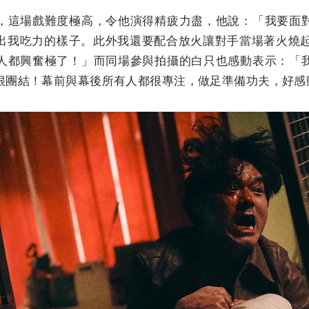
，這場戲難度極高，令他演得精疲力盡，他說：「我要面
出我吃力的樣子。此外我還要配合放火讓對手當場著火燒起
人都興奮極了！」而同場參與拍攝的白只也感動表示：「
很團結！幕前與幕後所有人都很專注，做足準備功夫，好感