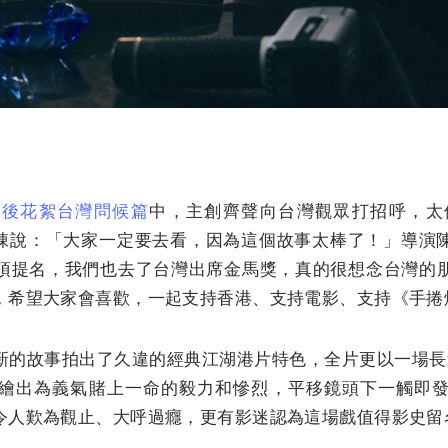
幕後花絮台灣問候篇
中，主創齊聲向台灣觀眾打招呼，太保
林家棟說：「大家一定要去看，因為這個故事太棒了！」導演
項提名，我們也去了台灣出席金馬獎，真的很想念台灣的
，希望大家會喜歡，一起支持香港、支持電影、支持《手捲
新的故事拍出了久違的經典江湖港片特色，全片更以一場長
繪出為義氣賭上一命的毅力和慘烈，平移鏡頭下一觸即
令人歎為觀止、大呼過癮，更有影迷認為這場戲值得影史留