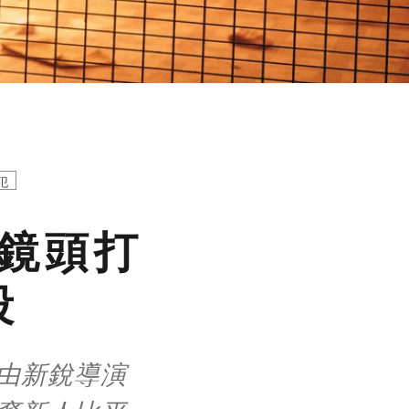
犯
鏡頭打
段
由新銳導演