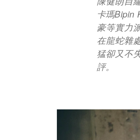
陳健朗自
卡瑪Bip
豪等實力
在龍蛇雜
猛卻又不
評。