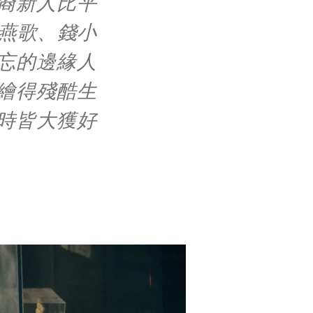
裔新人比平
杜燕歌、錢小
忘的邊緣人
繪得殘酷生
時皆大獲好