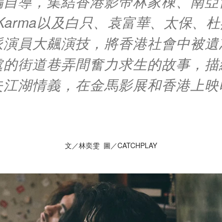
編自導，集結香港影帝林家棟、南亞
in Karma以及白只、袁富華、太保、
派演員大飆演技，將香港社會中被遺
處的街道巷弄間奮力求生的故事，描
失江湖情義，在金馬影展和香港上映
文／林奕雯 圖／CATCHPLAY