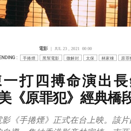
電影
｜ JUL 23 , 2021 00:00
ENDING :
手捲煙
黑幫電影
微解封
太保
林家棟
原罪
棟一打四搏命演出長
美《原罪犯》經典橋
電影《手捲煙》正式在台上映。該片