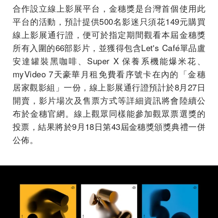
合作設立線上影展平台，金穗獎是台灣首個使用此
平台的活動，預計提供500名影迷只須花149元購買
線上影展通行證，便可於指定期間觀看本屆金穗獎
所有入圍的66部影片，並獲得包含Let's Café單品盧
安達罐裝黑咖啡、Super X 保養系機能爆米花、
myVideo 7天豪華月租免費看序號卡在內的「金穗
居家觀影組」一份，線上影展通行證預計於8月27日
開賣，影片場次及售票方式等詳細資訊將會陸續公
布於金穗官網。線上觀眾同樣能參加觀眾票選獎的
投票，結果將於9月18日第43屆金穗獎頒獎典禮一併
公佈。