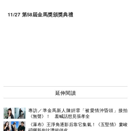
11/27 第58屆金馬獎頒獎典禮
延伸閱讀
專訪／準金馬新人陳姸霏「被愛情沖昏頭」接拍
《無聲》！ 羞喊話想見張孝全
《瀑布》王淨角逐影后靠它集氣！《五堅情》婁峻
碩曬新包比讚超俏皮