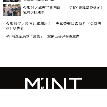
金馬56／邱志宇遭強吻！ 《我的靈魂是愛做的》
協尋大肌肌男
金馬影展／超強片單釋出！ 史嘉蕾喬韓森新片《兔嘲男
孩》搶先看
4年前譙金馬獎「業餘」 鞏俐出任評審團主席
© 2026 MINGWEEKLY ALL RIGHTS RESERVED.