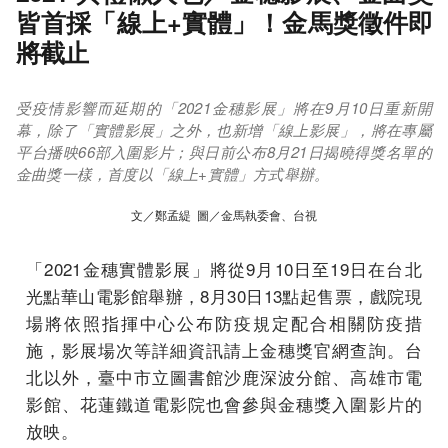
皆首採「線上+實體」！金馬獎徵件即
將截止
受疫情影響而延期的「2021金穗影展」將在9月10日重新開
幕，除了「實體影展」之外，也新增「線上影展」，將在專屬
平台播映66部入圍影片；與日前公布8月21日揭曉得獎名單的
金曲獎一樣，首度以「線上+實體」方式舉辦。
文／鄭孟緹 圖／金馬執委會、台視
「2021金穗實體影展」將從9月10日至19日在台北
光點華山電影館舉辦，8月30日13點起售票，戲院現
場將依照指揮中心公布防疫規定配合相關防疫措
施，影展場次等詳細資訊請上金穗獎官網查詢。台
北以外，臺中市立圖書館沙鹿深波分館、高雄市電
影館、花蓮鐵道電影院也會參與金穗獎入圍影片的
放映。