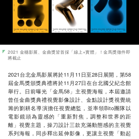
2021 金穗影展、金曲獎皆首採「線上+實體」！金馬獎徵件即
將截止
2021台北金馬影展將於11月11日至28日展開，第58
屆金馬獎頒獎典禮將於11月27日在台北國父紀念館
舉行。日前曝光「金馬58」主視覺海報，本屆邀請
曾任金曲獎典禮視覺影像設計、金點設計獎視覺統
籌的劉耕名導演擔任視覺總監，並率領Bito團隊以
電影鏡頭為靈感的「重新對焦，調整和世界的距
離」視覺主題，操刀設計三款充滿動態感的主視覺
系列海報，同步釋出延伸影像，更讓主視覺「動起