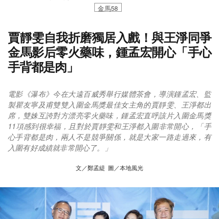
金馬58
賈靜雯自我折磨獨居入戲！與王淨同爭
金馬影后零火藥味，鍾孟宏開心「手心
手背都是肉」
電影《瀑布》今在大遠百威秀舉行媒體茶會，導演鍾孟宏、監
製瞿友寧及甫雙雙入圍金馬獎最佳女主角的賈靜雯、王淨都出
席，雙姝互誇對方漂亮零火藥味，鍾孟宏直呼該片入圍金馬獎
11項感到很幸福，且對於賈靜雯和王淨都入圍非常開心，「手
心手背都是肉，兩人不是競爭關係，就是大家一路走過來，有
入圍有好成績就非常開心了。」
文／鄭孟緹 圖／本地風光