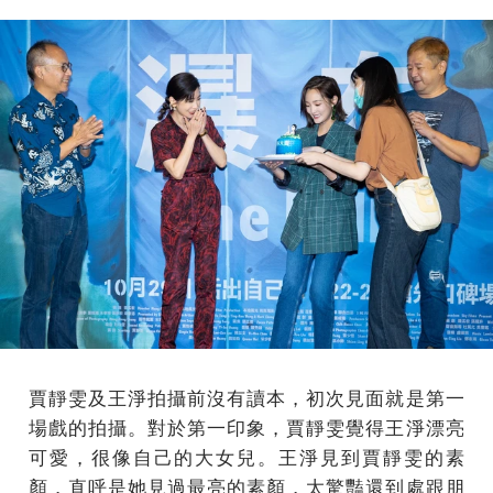
賈靜雯及王淨拍攝前沒有讀本，初次見面就是第一
場戲的拍攝。對於第一印象，賈靜雯覺得王淨漂亮
可愛，很像自己的大女兒。王淨見到賈靜雯的素
顏，直呼是她見過最亮的素顏，太驚豔還到處跟朋