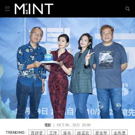
電影
｜ OCT 06 , 2021 20:00
賈靜雯
王淨
瀑布
鍾孟宏
瞿友寧
金馬獎
TRENDING :