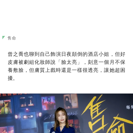
售命
曾之喬也聊到自己飾演日夜顛倒的酒店小姐，但好
皮膚被劇組化妝師說「臉太亮」，刻意一個月不保
養敷臉，但膚質上戲時還是一樣很透亮，讓她超困
擾。