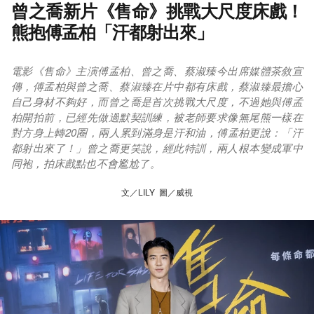
曾之喬新片《售命》挑戰大尺度床戲！
熊抱傅孟柏「汗都射出來」
電影《售命》主演傅孟柏、曾之喬、蔡淑臻今出席媒體茶敘宣
傳，傅孟柏與曾之喬、蔡淑臻在片中都有床戲，蔡淑臻最擔心
自己身材不夠好，而曾之喬是首次挑戰大尺度，不過她與傅孟
柏開拍前，已經先做過默契訓練，被老師要求像無尾熊一樣在
對方身上轉20圈，兩人累到滿身是汗和油，傅孟柏更說：「汗
都射出來了！」曾之喬更笑說，經此特訓，兩人根本變成軍中
同袍，拍床戲點也不會尷尬了。
文／LILY 圖／威視