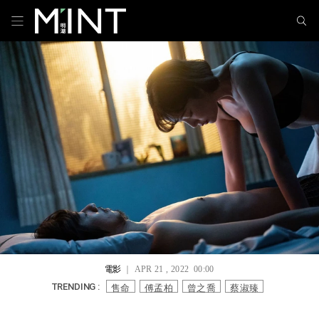
電影
｜ APR 21 , 2022 00:00
售命
傅孟柏
曾之喬
蔡淑臻
TRENDING :