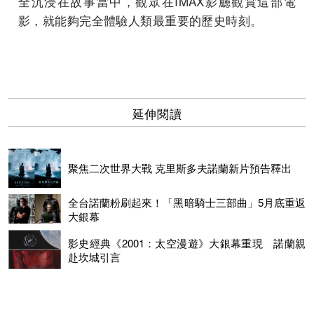
全沉浸在故事當中，觀眾在IMAX影廳觀賞這部電
影，就能夠完全體驗人類最重要的歷史時刻。
延伸閱讀
聚焦二次世界大戰 克里斯多夫諾蘭新片預告釋出
全台諾蘭粉刷起來！「黑暗騎士三部曲」5月底重返
大銀幕
影史經典《2001：太空漫遊》大銀幕重現 諾蘭親
赴坎城引言
時隔10年還是嚇到吃手手！ 諾蘭談《全面啟動》讚李奧納多
演技