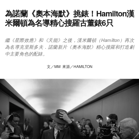
為諾蘭《奧本海默》挑錶！Hamilton漢
米爾頓為名導精心搜羅古董錶6只
繼《星際效應》和《天能》之後，漢米爾頓（Hamilton）再次
為名導克里斯多夫．諾蘭新片《奧本海默》精心搜羅和打造劇
中主要角色的配錶。
文／MM 來源／HAMILTON