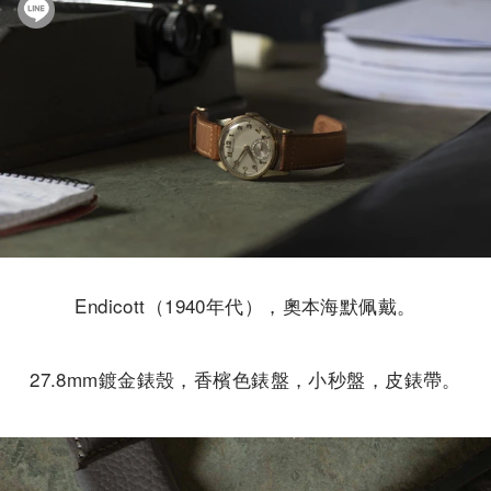
Endicott（1940年代），奧本海默佩戴。
27.8mm鍍金錶殼，香檳色錶盤，小秒盤，皮錶帶。