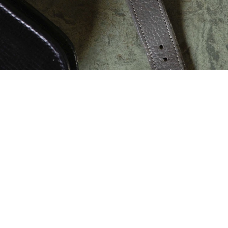
Lexington（1940年代），奧本海默佩戴。
29mm的鍍金/鍍銀錶殼，黑色錶盤，小秒盤，皮錶
帶。