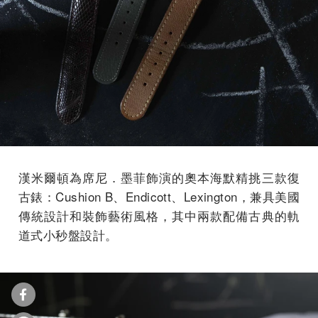
漢米爾頓為席尼．墨菲飾演的奧本海默精挑三款復
古錶：Cushion B、Endicott、Lexington，兼具美國
傳統設計和裝飾藝術風格，其中兩款配備古典的軌
道式小秒盤設計。