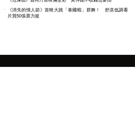
《消失的情人節》首映大跳「泰國蝦」群舞！ 舒淇低調看
片買50張票力挺
© 2026 MINGWEEKLY ALL RIGHTS RESERVED.
明周國際岀版有限公司版權所有
訂閱明潮M’INT電子報