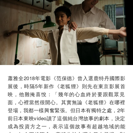
蕭雅全2018年電影《范保德》曾入選鹿特丹國際影
展後，時隔5
年新作《老狐狸》則先在東京影展首
映，他難掩喜悅：「
幾年的心血終於要跟觀眾見
面，心裡當然很開心。其實無論《
老狐狸》在哪裡
登場，我都一樣興奮緊張。但日本有獨特之處，2年
前日本東映video讀了這個純台灣故事的劇本，
決定
成為投資方之一，表示這個故事有超越地域的能