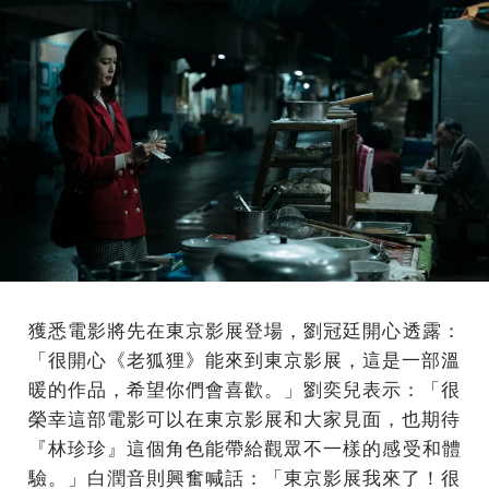
獲悉電影將先在東京影展登場，劉冠廷開心透露：
「很開心《
老狐狸》能來到東京影展，這是一部溫
暖的作品，希望你們會喜歡。
」劉奕兒表示：「很
榮幸這部電影可以在東京影展和大家見面，
也期待
『林珍珍』這個角色能帶給觀眾不一樣的感受和體
驗。」
白潤音則興奮喊話：「東京影展我來了！很