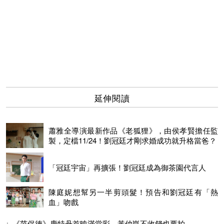
延伸閱讀
蕭雅全導演最新作品《老狐狸》，由侯孝賢擔任監
製，定檔11/24！劉冠廷才剛求婚成功就升格當爸？
「冠廷宇宙」再擴張！劉冠廷成為御茶園代言人
陳庭妮想幫另一半剪頭髮！預告和劉冠廷有「熱
血」吻戲
《范保德》鹿特丹首映滿堂彩 黃仲崑不收錢也要拍