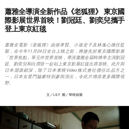
蕭雅全導演全新作品《老狐狸》 東京國
際影展世界首映！劉冠廷、劉奕兒攜手
登上東京紅毯
蕭雅全電影《老狐狸》由侯孝賢、小坂史子及林逸心擔任監
製，在今年11月24日全台上映之前，將搶先於東京國際影展
「世界焦點」單元作世界首映，導演蕭雅全屆時將率主演劉冠
廷、劉奕兒和白潤音一起站上東京影展紅毯出席首映。此片與
日本淵源頗深，除了日本東映Video株式會社擔任出品方之
一，日本女星門脇麥特別參與演出，令此片增添更多國際視
野。
文／LILY 圖／華映娛樂