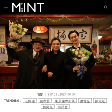
電影
｜ SEP 28 , 2023 00:00
老狐狸
侯孝賢
東京國際影展
蕭雅全
劉冠廷
TRENDING :
劉奕兒
白潤音