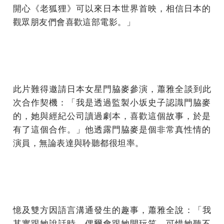
開心《老狐狸》
可以來日本世界首映，相信日本的
觀眾朋友們會喜歡這部電影。」
此片難得邀請日本女星門脇麥參演，蕭雅全談到此
次合作契機：「
我是透過監製小坂史子認識門脇麥
的，她與經紀公司讀過劇本，
喜歡這個故事，於是
有了這個合作。」
他透露門脇麥是個非常真性情的
演員，無論表達與聆聽都很坦率。
憶及雙方因語言溝通發生的趣事，蕭雅全說：「我
其實跟她說話時，
偶爾會跟她開玩笑，可惜她聽不