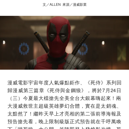
文／ALLEN 來源／漫威影業
漫威電影宇宙年度人氣爆點鉅作、《死侍》系列回
歸漫威第三篇章《
死侍與金鋼狼》，將於7月24日
（三）
今夏最大檔搶先全美全台大銀幕嗨起來！
兩
大漫威救世主超級英雄夢幻合體，實在是太銷魂、
太黯然了！
繼昨天早上才亮相的第二張前導海報及
預告搶先看，
晚上限制級版正式預告就在千呼萬喚
下「嚇死狼」大公開，
並隨即登上發燒影片榜，死