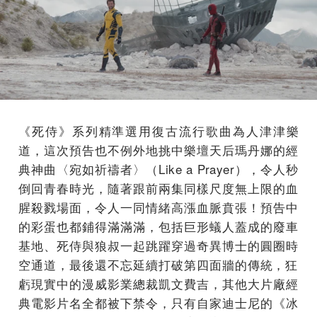
《死侍》系列精準選用復古流行歌曲為人津津樂
道，
這次預告也不例外地挑中樂壇天后瑪丹娜的經
典神曲〈宛如祈禱者〉
（Like a Prayer），令人秒
倒回青春時光，
隨著跟前兩集同樣尺度無上限的血
腥殺戮場面，
令人一同情緒高漲血脈賁張！預告中
的彩蛋也都鋪得滿滿滿，
包括巨形蟻人蓋成的廢車
基地、
死侍與狼叔一起跳躍穿過奇異博士的圓圈時
空通道，
最後還不忘延續打破第四面牆的傳統，
狂
虧現實中的漫威影業總裁凱文費吉，
其他大片廠經
典電影片名全都被下禁令，只有自家迪士尼的《
冰