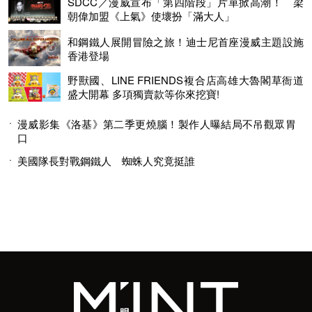
SDCC／漫威宣布「第四階段」片單掀高潮！ 梁
朝偉加盟《上氣》使壞扮「滿大人」
和鋼鐵人展開冒險之旅！迪士尼首座漫威主題設施
香港登場
野獸國、LINE FRIENDS複合店高雄大魯閣草衙道
盛大開幕 多項獨賣款等你來挖寶!
漫威影集《洛基》第二季更燒腦！製作人曝結局不吊觀眾胃
口
美國隊長對戰鋼鐵人 蜘蛛人究竟挺誰