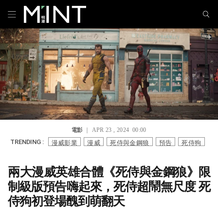
電影
｜ APR 23 , 2024 00:00
漫威影業
漫威
死侍與金鋼狼
預告
死侍狗
TRENDING :
兩大漫威英雄合體《死侍與金鋼狼》限
制級版預告嗨起來，死侍超鬧無尺度 死
侍狗初登場醜到萌翻天