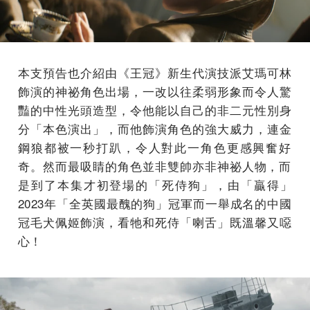
本支預告也介紹由《王冠》
新生代演技派艾瑪可林
飾演的神祕角色出場，
一改以往柔弱形象而令人驚
豔的中性光頭造型，
令他能以自己的非二元性別身
分「本色演出」，
而他飾演角色的強大威力，連金
鋼狼都被一秒打趴，
令人對此一角色更感興奮好
奇。
然而最吸睛的角色並非雙帥亦非神祕人物，
而
是到了本集才初登場的「死侍狗」，由「贏得」
2023年「
全英國最醜的狗」冠軍而一舉成名的中國
冠毛犬佩姬飾演，
看牠和死侍「喇舌」既溫馨又噁
心！