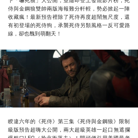
侍與金鋼狼雙帥兩版海報難分軒輊，
勢必掀起一陣
收藏瘋！最新預告裡除了死侍再度超鬧無尺度，
還
有初登場的死侍狗，承襲死侍另類風格一反可愛路
線，
卻也醜到萌翻天！
睽違六年的《死侍》第三集《死侍與金鋼狼》
限制
級版預告超嗨大公開，兩大超級英雄一起口無遮攔
爆粗口LFG
（拎北衝落去）！開頭便引用美國最老