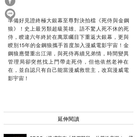
準備好見證終極大銀幕至尊對決拍檔《死侍與金鋼
狼》！
史上最另類超級英雄、語不驚人死不休的死
侍，
睽違六年終於在萬眾矚目下重返大銀幕，更與
睽別15年的金鋼狼攜
手首度加入漫威電影宇宙！金
鋼狼應聲重出江湖，
與死侍再續兄弟情，時間變異
管理局卻突然找上門帶走死侍，
但他依然老神在
在，並自認只有自己能當漫威救世主，
改寫漫威電
影宇宙！
延伸閱讀