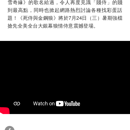
雪奇緣》的歌名給過，令人再度見識「賤侍」的賤
到最高點，
同時也掀起網路熱烈討論各種找彩蛋話
題！
《死侍與金鋼狼》將於
7
月
24
日（三）暑期強檔
搶先全美全台大銀幕
狼情侍意
震撼登場。