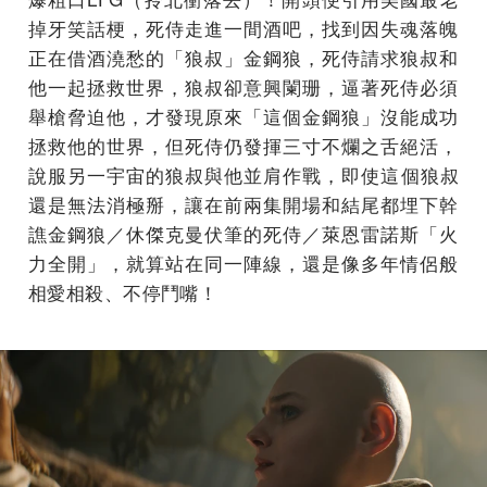
掉牙笑話梗，
死侍走進一間酒吧，找到因失魂落魄
正在借酒澆愁的「狼叔」
金鋼狼，死侍請求狼叔和
他一起拯救世界，狼叔卻意興闌珊，
逼著死侍必須
舉槍脅迫他，才發現原來「這個金鋼狼」
沒能成功
拯救他的世界，但死侍仍發揮三寸不爛之舌絕活，
說服另一宇宙的狼叔與他並肩作戰，即使這個狼叔
還是無法消極掰，
讓在前兩集開場和結尾都埋下幹
譙金鋼狼／休傑克曼伏筆的死侍／
萊恩雷諾斯「火
力全開」，就算站在同一陣線，
還是像多年情侶般
相愛相殺、不停鬥嘴！