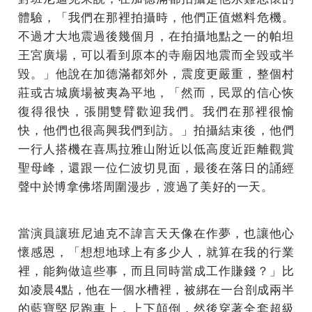
體驗，「我們在那裡拍攝時，他們正值燃料危機。
不過才大地震過後幾個月，在拍攝地點之一的帕坦
王宮廣場，可以看到原本的寺廟因地震而全毀或半
毀。」他說在加德滿都郊外，震度更嚴重，整個村
莊或古城廣場被夷為平地，「然而，民眾的信心恢
復得很快，張開雙臂歡迎我們。我們在那裡很愉
快，他們也很高興我們到訪。」拍攝結束後，他們
一行人搭機在喜馬拉雅山附近以低高度近距離觀賞
聖母峰，還跟一位仁波切見面，最後在落日的誦經
聲中於博拿佛塔周圍漫步，渡過了美好的一天。
當演員讓班尼迪克不諱言天天像在作夢，也讓他心
懷感恩，「想想地球上有多少人，就算在我的行業
裡，能夠做這些事，而且同時當成工作賺錢？」比
如凌晨4點，他在一個水槽裡，被綁在一台剖成兩半
的藍寶堅尼跑車上，上下顛倒，然後穿著全套超級