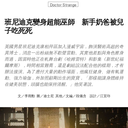
Doctor Strange
班尼迪克變身超能巫師 新手奶爸被兒
子吃死死
英國男星班尼迪克康柏拜區加入漫威宇宙，飾演醫術高超的奇
異博士，消息一出粉絲無不歡聲雷動。其實他差點與角色擦身
而過，因當時他正在軋舞台劇《哈姆雷特》和影集《新世紀福
爾摩斯》，時間相當難喬，還是劇組設法配合他的檔期，才有
辦法接演。為了應付大量的動作場面，他瘋狂健身、做有氧運
動、強力瑜伽，外加照顧剛出生的寶寶，「那樣能讓身體維持
在健美狀態，頭腦也能保持清醒。」他笑著說。
文／李雨勳 圖／迪士尼 其他／文編／段儀含 設計／江宜珎