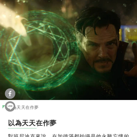
以為天天在作夢
以為天天在作夢
對班尼迪克來說，在加德滿都拍攝是他永難忘懷的