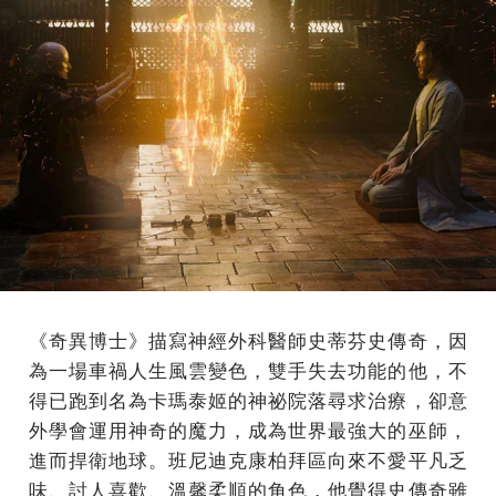
《奇異博士》描寫神經外科醫師史蒂芬史傳奇，因
為一場車禍人生風雲變色，雙手失去功能的他，不
得已跑到名為卡瑪泰姬的神祕院落尋求治療，卻意
外學會運用神奇的魔力，成為世界最強大的巫師，
進而捍衛地球。班尼迪克康柏拜區向來不愛平凡乏
味、討人喜歡、溫馨柔順的角色，他覺得史傳奇雖