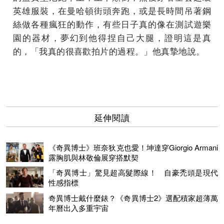
英雄服裝，在曼哈頓街頭奔跑，或是長時間吊著鋼
絲做各種瘋狂的動作，有些日子真的像在測試遊樂
園的器材，夢幻到他得捏自己大腿，證明這是真
的，「我真的很喜歡拍片的過程。」他真摯地說。
延伸閱讀
《奇異博士》班奈狄克也愛！坤達穿Giorgio Armani
露胸肌與林敬倫展穿搭默契
「奇異博士」驚見超高髮際線！ 自豪禿頭是現代
性感指標
奇異博士戴什麼錶？《奇異博士2》選配積家超薄萬
年曆出入多重宇宙