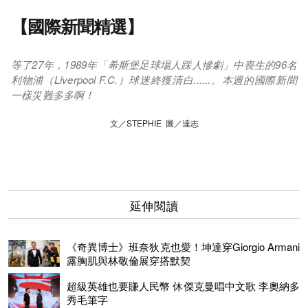
【國際新聞精選】
等了27年，1989年「希斯堡足球場人踩人慘劇」中喪生的96名
利物浦（Liverpool F.C.）球迷終獲清白......。本週的國際新聞
一樣災難多多啊！
文／STEPHIE 圖／達志
延伸閱讀
《奇異博士》班奈狄克也愛！坤達穿Giorgio Armani
露胸肌與林敬倫展穿搭默契
超級英雄也要賺人民幣 休傑克曼唱中文歌 李奧納多
秀毛筆字