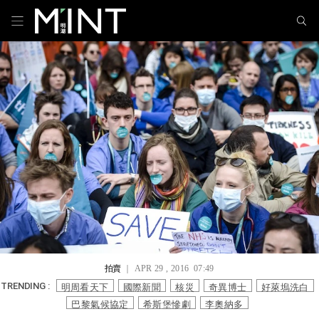
拍賣
｜ APR 29 , 2016 07:49
明周看天下
國際新聞
核災
奇異博士
好萊塢洗白
TRENDING :
巴黎氣候協定
希斯堡慘劇
李奧納多