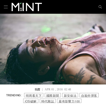
拍賣
｜ APR 01 , 2016 02:48
明周看天下
國際新聞
新安保法
自殺炸彈客
TRENDING :
iOS破解
時代雜誌
最有影響力100