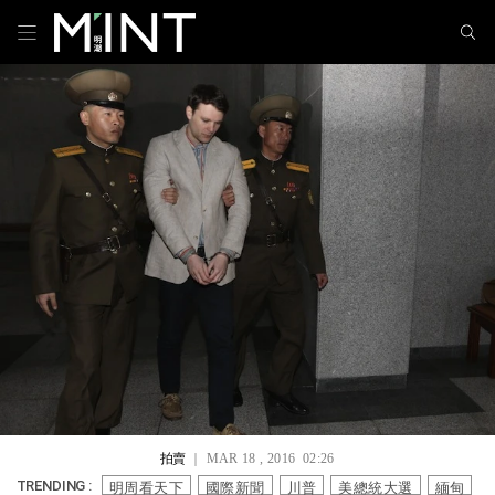
拍賣
｜ MAR 18 , 2016 02:26
明周看天下
國際新聞
川普
美總統大選
緬甸
TRENDING :