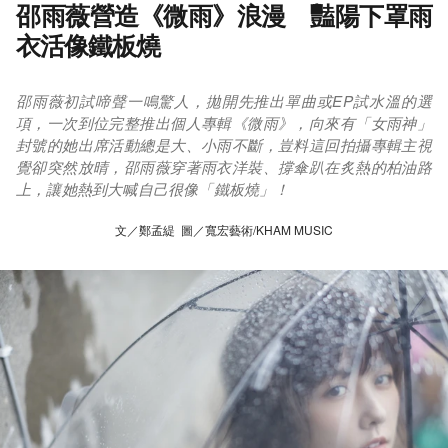
邵雨薇營造《微雨》浪漫 豔陽下罩雨
衣活像鐵板燒
邵雨薇初試啼聲一鳴驚人，拋開先推出單曲或EP試水溫的選
項，一次到位完整推出個人專輯《微雨》，向來有「女雨神」
封號的她出席活動總是大、小雨不斷，豈料這回拍攝專輯主視
覺卻突然放晴，邵雨薇穿著雨衣洋裝、撐傘趴在炙熱的柏油路
上，讓她熱到大喊自己很像「鐵板燒」！
文／鄭孟緹 圖／寬宏藝術/KHAM MUSIC