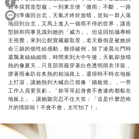
日本採買造型服，一到東京便「微雨」不斷，一路
下到準備回台北，天氣才終於放晴，豈知一群人落
地回到台北，又馬上進入一個雨不停的世界，讓造
型師和同事見識到她的「威力」。但這回拍攝專輯
主視覺，來到公館寶藏巖取景，老天爺倒是被她拚
命三娘的個性給感動，難得破例，除了凌晨出門時
還飄著絲絲細雨，時間來到大中午後，天氣卻放晴
熱的像夏天，只見邵雨薇穿著白色透明雨衣洋裝，
撐著雨傘趴在炙熱的柏油路上，還得時不時在地板
上打滾，讓她熱到大喊自己很像「鐵板燒」，一旁
工作人員更笑虧，「妳等等起身會不會連肉都黏在
地板上」，讓她聽完忍不住大笑：「這是什麼恐怖
片的情節啦！不會不會，太可怕了！」