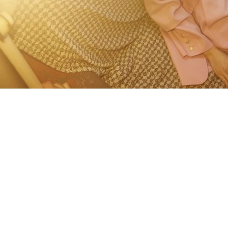
《微雨》專輯視覺照更邀請時尚雜誌界最火紅的攝
影師江民仕掌鏡，以陶瓷娃娃淺水藍洋裝、粉紅性
感西裝、亮藍羽毛帥勁褲裝和白色透明雨衣洋裝四
套主視覺，呈現邵雨薇百變豐富的撩人姿態，從
4/2-4/21預購的專輯豪華限量精裝版裡，就是大方收
藏了共20張蘊含邵雨薇百變風貌的寫真大卡，讓一
路支持她的歌迷能細細珍藏，《微雨》將於5月7日
正式發行，4月21日下午2點在西門聯合醫院廣場舉
辦邵雨薇《微雨》專輯預購見面會活動。