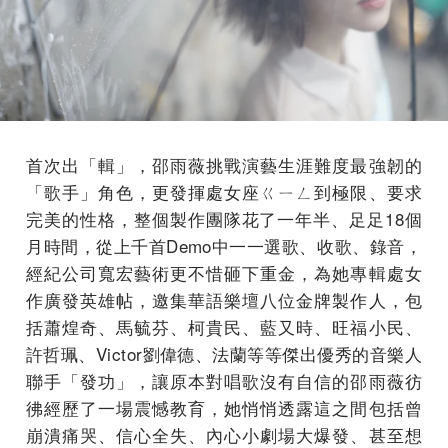
首次出「輯」，邵雨薇挑戰演藝生涯難度最強韌的
「歌手」角色，更發揮處女座ㄍㄧㄥ到極限、要求
完美的性格，整個製作團隊花了一年半、足足18個
月時間，從上千首Demo中一一選歌、收歌、錄音，
經紀公司寬宏藝術更不惜砸下重金，為她專輯處女
作廣發英雄帖，邀集華語樂壇八位金牌製作人，包
括蕭煌奇、馬毓芬、柯貴民、藍又時、旺福小民、
許哲珮、Victor劉偉德、法蘭等等傑出優秀的音樂人
聯手「發功」，讓原本對唱歌沒有自信的邵雨薇彷
彿經歷了一場震憾教育，她悄悄透露這之間包括曾
崩潰痛哭、信心全失、內心小劇場大爆發、甚至想