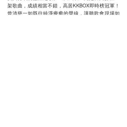
架歌曲，成績相當不錯，高居KKBOX即時榜冠軍！
曾沛慈一如既往純淨療癒的聲線，讓聽歌會現場如
沐春風，隨著她時而感動、時而感傷，有時更正能
量令人充滿希望，首首都聽入心深處。
她的感情世界也是關注焦點，但她苦笑說目前真的
沒有人追，連她自己對於桃花為何不開都滿是問
號，被問到手機通訊錄是否有新增不錯對象，曾沛
慈笑說男女老少都有，但就是沒有感情對象，有人
好奇她是否考慮網路交友？她表示，如果不是藝人
會考慮網路交友，「但直接相親比較快吧！蠻有效
率，但我沒有試過，家人有幫我姊和妹妹相親過，
就跳過我！但我現在對這塊抱著順其自然的態度，
學習接受真正的自己。」還笑說：「大家再追問下
去，我媽明天就要幫我相親了啦！」相當可愛。