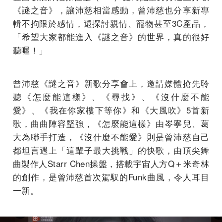
《謎之音》，讓沛慈相當感動，曾沛慈也分享新專
輯不拘限於感情，還探討親情、寵物甚至3C產品，
「希望大家都能進入《謎之音》的世界，真的很好
聽喔！」
曾沛慈《謎之音》新歌分享會上，邀請媒體搶先聆
聽《怎麼能這樣》、《尋找》、《沒什麼不能
愛》、《我在你家樓下等你》和《大風吹》5首新
歌，曲曲陣容堅強，《怎麼能這樣》由岑寧兒、葛
大為聯手打造，《沒什麼不能愛》則是曾沛慈自己
都坦言遇上「這輩子最大挑戰」的快歌，由頂尖舞
曲製作人Starr Chen操盤，搭載宇宙人方Q＋米奇林
的創作，是曾沛慈首次駕馭的Funk曲風，令人耳目
一新。