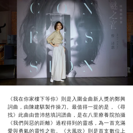
《我在你家樓下等你》則是入圍金曲新人獎的鄭興
詞曲，由陳建騏製作操刀。最值得一提的是，《尋
找》此曲由曾沛慈填詞譜曲，是在八里療養院拍攝
《我們與惡的距離》過程得到的靈感，為一首充滿
愛與勇氣的靈性之歌。《大風吹》則是首支數位上