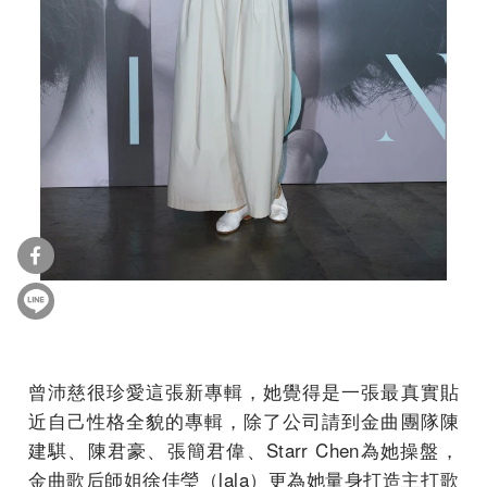
曾沛慈很珍愛這張新專輯，她覺得是一張最真實貼
近自己性格全貌的專輯，除了公司請到金曲團隊陳
建騏、陳君豪、張簡君偉、Starr Chen為她操盤，
金曲歌后師姐徐佳瑩（lala）更為她量身打造主打歌