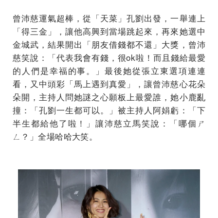
曾沛慈運氣超棒，從「天菜」孔劉出發，一舉連上
「得三金」，讓他高興到當場跳起來，再來她選中
金城武，結果開出「朋友借錢都不還」大獎，曾沛
慈笑說：「代表我會有錢，很ok啦！而且錢給最愛
的人們是幸福的事。」最後她從張立東選項連連
看，又中頭彩「馬上遇到真愛」，讓曾沛慈心花朵
朵開，主持人問她謎之心願板上最愛誰，她小鹿亂
撞：「孔劉一生都可以。」被主持人阿娟虧：「下
半生都給他了啦！」讓沛慈立馬笑說：「哪個ㄕ
ㄥ？」全場哈哈大笑。