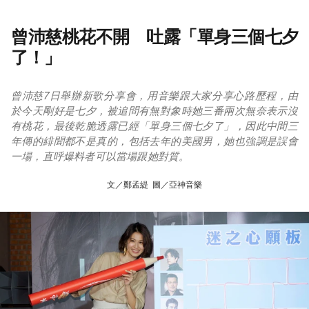
曾沛慈桃花不開 吐露「單身三個七夕
了！」
曾沛慈7日舉辦新歌分享會，用音樂跟大家分享心路歷程，由
於今天剛好是七夕，被追問有無對象時她三番兩次無奈表示沒
有桃花，最後乾脆透露已經「單身三個七夕了」，因此中間三
年傳的緋聞都不是真的，包括去年的美國男，她也強調是誤會
一場，直呼爆料者可以當場跟她對質。
文／鄭孟緹 圖／亞神音樂