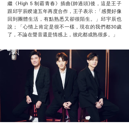
繼《High 5 制霸青春》插曲⟨帥過頭⟩後，這是王子
跟邱宇辰睽違五年再度合作，王子表示 :「感覺好像
回到團體生活，有點熟悉又卻很陌生。」邱宇辰也
說；「心情上肯定是很不一樣，現在的我們都30歲
了，不論在聲音還是情感上，彼此都成熟很多。」