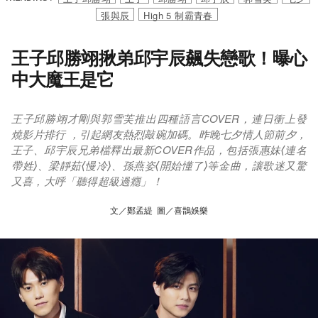
張與辰
High 5 制霸青春
王子邱勝翊揪弟邱宇辰飆失戀歌！曝心
中大魔王是它
王子邱勝翊才剛與郭雪芙推出四種語言COVER，連日衝上發
燒影片排行 ，引起網友熱烈敲碗加碼。昨晚七夕情人節前夕，
王子、邱宇辰兄弟檔釋出最新COVER作品，包括張惠妹⟨連名
帶姓⟩、梁靜茹⟨慢冷⟩、孫燕姿⟨開始懂了⟩等金曲，讓歌迷又驚
又喜，大呼「聽得超級過癮」！
文／鄭孟緹 圖／喜鵲娛樂