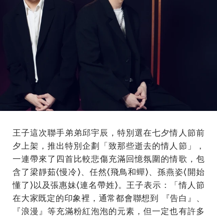
王子這次聯手弟弟邱宇辰，特別選在七夕情人節前
夕上架，推出特別企劃「致那些逝去的情人節」，
一連帶來了四首比較悲傷充滿回憶氛圍的情歌，包
含了梁靜茹⟨慢冷⟩、任然⟨飛鳥和蟬⟩、孫燕姿⟨開始
懂了⟩以及張惠妹⟨連名帶姓⟩。王子表示：「情人節
在大家既定的印象裡，通常都會聯想到 『告白』、
『浪漫』等充滿粉紅泡泡的元素，但一定也有許多