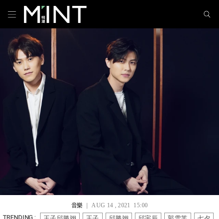
音樂
｜ AUG 14 , 2021 15:00
王子邱勝翊
王子
邱勝翊
邱宇辰
郭雪芙
七夕
TRENDING :