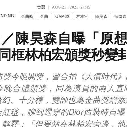
音樂
｜ AUG 21 , 2021 21:45
NDING :
金曲獎
金曲
GMA32
林柏宏
陳昊森
頒獎嘉
2／陳昊森自曝「原
同框林柏宏頒獎秒變
金曲獎今晚開獎，曾合拍《大債時代》
今晚合體頒獎，同為演員的兩人直
魔幻、十分棒，雙帥也為金曲獎增添
紅毯，聊到選穿的Dior西裝時自
，解釋：「但要站在林柏宏旁邊，他