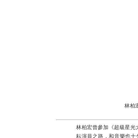
林柏
林柏宏曾參加《超級星光
耘演員之路，和音樂也十