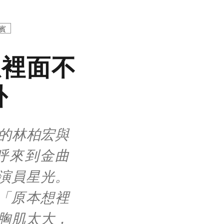
賓
想裡面不
卦
的林柏宏與
呼來到金曲
演員星光。
曝「原本想裡
胸肌太大，