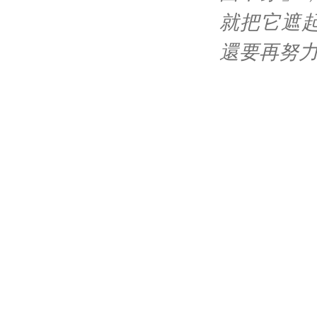
就把它遮
還要再努