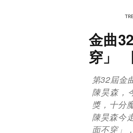
TRE
金曲3
穿」 
第32屆
陳昊森，
獎，十分
陳昊森今走
面不穿」