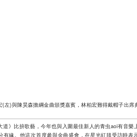
宏(左)與陳昊森擔綱金曲頒獎嘉賓，林柏宏難得戴帽子出席
大道》比拚歌藝，今年也與入圍最佳新人的青虫aoi有音樂
分有緣。他這次首度參與金曲盛會，在星光紅毯受訪時表