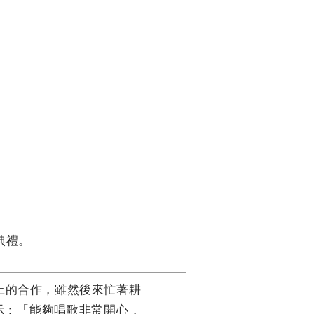
典禮。
上的合作，雖然後來忙著耕
示：「能夠唱歌非常開心，