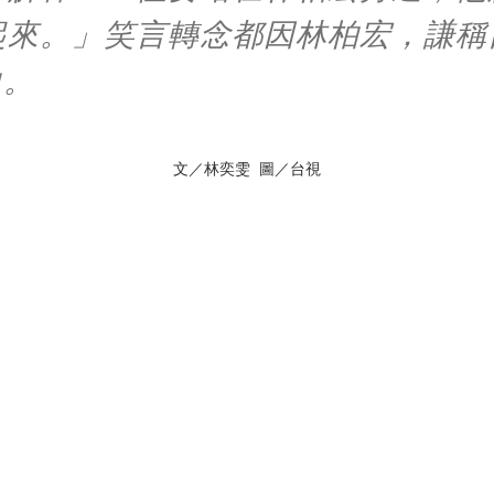
起來。」笑言轉念都因林柏宏，謙稱
力。
文／林奕雯 圖／台視