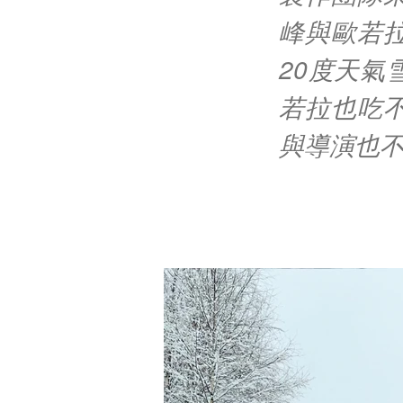
峰與歐若
20度天
若拉也吃
與導演也