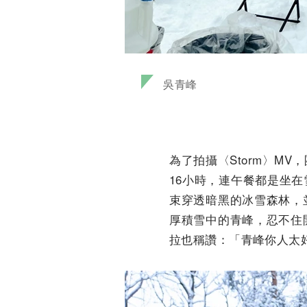
吳青峰
為了拍攝〈Storm〉M
16小時，連午餐都是坐
束穿透暗黑的冰雪森林，
厚積雪中的青峰，忍不住
拉也稱讚：「青峰你人太