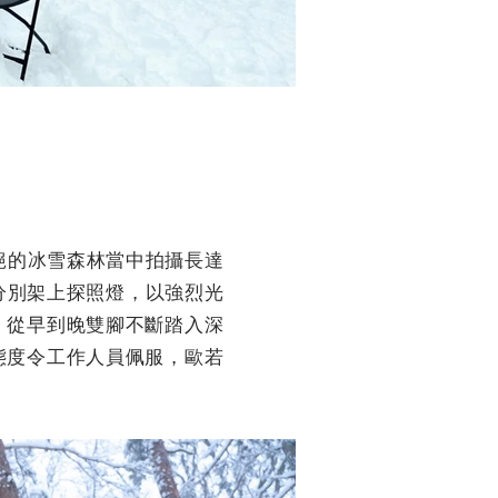
不絕的冰雪森林當中拍攝長達
分別架上探照燈，以強烈光
。從早到晚雙腳不斷踏入深
態度令工作人員佩服，歐若