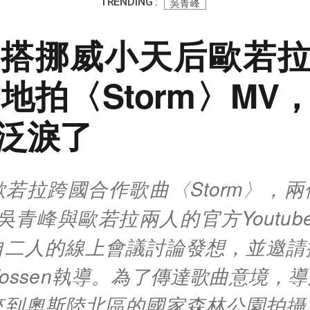
TRENDING :
吳青峰
搭挪威小天后歐若
雪地拍〈Storm〉MV
泛淚了
若拉跨國合作歌曲〈Storm〉，
吳青峰與歐若拉兩人的官方Youtub
自二人的線上會議討論發想，並邀請
d Fossen執導。為了傳達歌曲意境
來到奧斯陸北區的國家森林公園拍攝