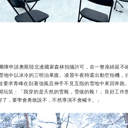
V，團隊申請奧斯陸北邊國家森林拍攝許可，在一整座綿延
在雪地中以冰冷的三明治果腹。凌晨午夜時還出動空拍機，
並要求青峰在刮著強風且伸手不見五指的雪地中來回奔跑
開玩笑：「我穿的是天然的雪靴，雪做的靴！」良好工作
好了，要學會勇敢說不，不然導演不會喊卡。」