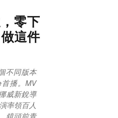
拉，零下
，做這件
兩個不同版本
e首播。MV
挪威新銳導
，導演率領百人
，鏡頭前青