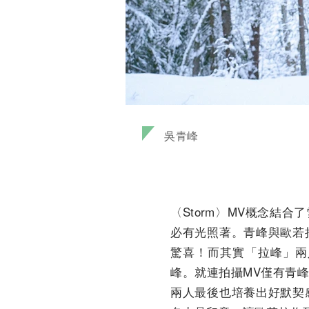
吳青峰
〈Storm〉MV概念結
必有光照著。青峰與歐若
驚喜！而其實「拉峰」兩
峰。就連拍攝MV僅有青
兩人最後也培養出好默契