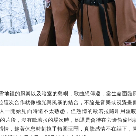
合了雪地裡的風暴以及暗室的島嶼，歌曲想傳遞，當生命面
拉這次合作就像極光與風暴的結合，不論是音樂或視覺畫
人一開始見面時還不太熟悉，但熱情的歐若拉隨即用溫
峰的片段，沒有歐若拉的場次時，她還是會待在旁邊偷偷地
感情，趁著休息時刻拉手轉圈玩鬧，真摯感情不在話下，