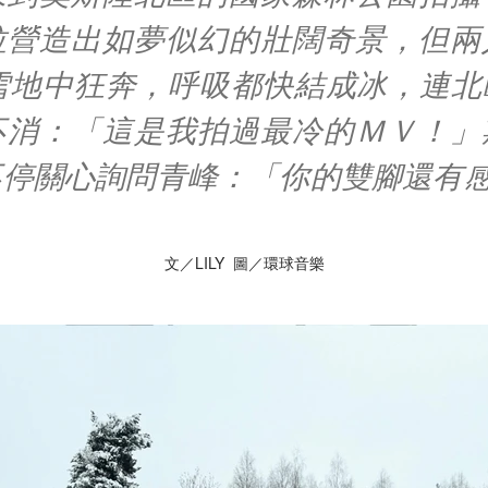
拉營造出如夢似幻的壯闊奇景，但兩
氣雪地中狂奔，呼吸都快結成冰，連北
不消：「這是我拍過最冷的ＭＶ！」
不停關心詢問青峰：「你的雙腳還有
文／LILY 圖／環球音樂