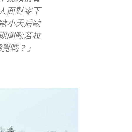
人面對零下
歐小天后歐
期間歐若拉
感覺嗎？」