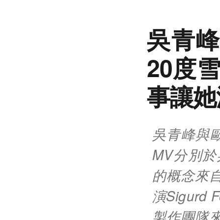
吳青峰
20度
事讓她
吳青峰與歐
MV分別於
的概念來
演Sigur
製作團隊