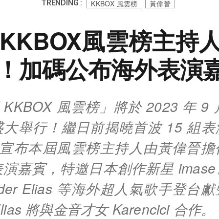
TRENDING :
KKBOX 風雲榜
黃偉晉
屆KKBOX風雲榜主持
！加碼公布海外表演
 KKBOX 風雲榜」將於 2023 年 9
大舉行！繼日前揭曉首波 15 組
 再宣布本屆風雲榜主持人由黃偉晉
演嘉賓，特邀日本創作新星 imas
der Elias 等海外超人氣歌手登
Elias 將與金音才女 Karencici 合作。