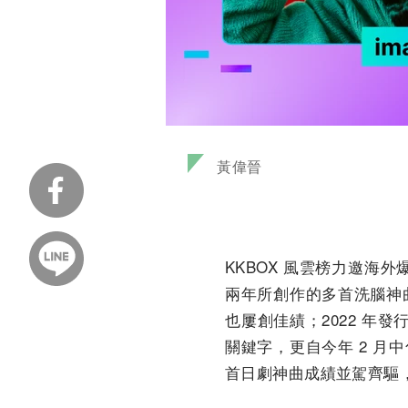
黃偉晉
KKBOX 風雲榜力邀海外
兩年所創作的多首洗腦神
也屢創佳績；2022 年發
關鍵字，更自今年 2 月中旬
首日劇神曲成績並駕齊驅