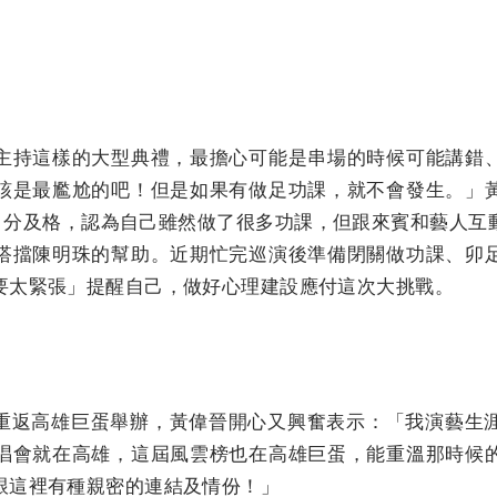
主持這樣的大型典禮，最擔心可能是串場的時候可能講錯
該是最尷尬的吧！但是如果有做足功課，就不會發生。」
0 分及格，認為自己雖然做了很多功課，但跟來賓和藝人
搭擋陳明珠的幫助。近期忙完巡演後準備閉關做功課、卯
要太緊張」提醒自己，做好心理建設應付這次大挑戰。
雲榜重返高雄巨蛋舉辦，黃偉晉開心又興奮表示：「我演藝
唱會就在高雄，這屆風雲榜也在高雄巨蛋，能重溫那時候
跟這裡有種親密的連結及情份！」