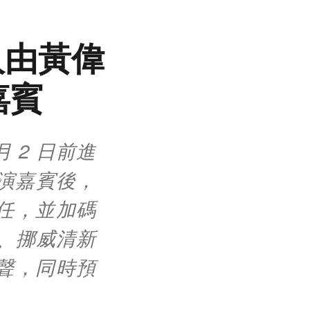
人由黃偉
嘉賓
 月 2 日前進
表演嘉賓後，
擔任，並加碼
e、挪威清新
台獻聲，同時預