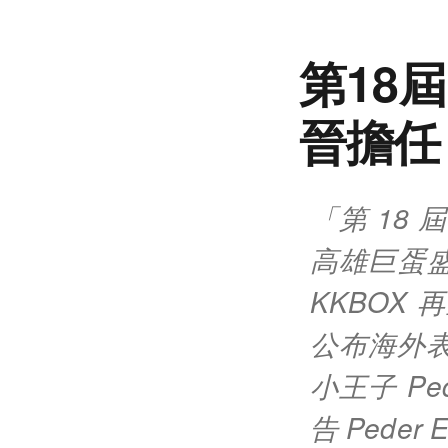
第18
晉擔任
「第 18 屆
高雄巨蛋盛
KKBOX
公布海外表
小王子 Pe
告 Peder 