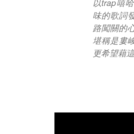
以trap
味的歌詞
路闖關的
堪稱是婁
更希望藉