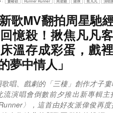
 :
婁峻碩
Runner Runner
周星馳
賭俠
焦凡凡
演唱
新歌MV翻拍周星馳
回憶殺！揪焦凡凡
床溫存成彩蛋，戲
的夢中情人」
歌唱、戲劇的「三棲」創作才子婁峻
北流演唱會倒數前夕推出新專輯主
er Runner〉，這首由好友派偉俊再