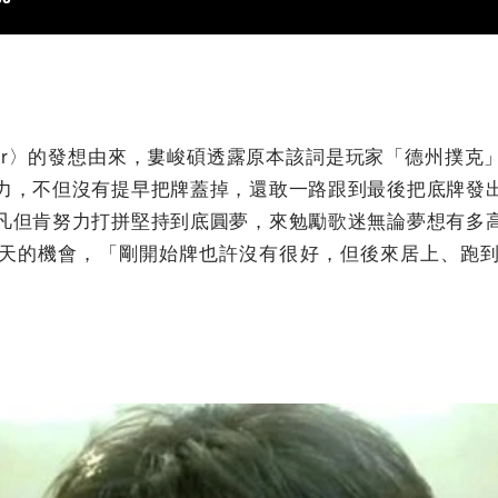
Runner〉的發想由來，婁峻碩透露原本該詞是玩家「德州撲
力，不但沒有提早把牌蓋掉，還敢一路跟到最後把底牌發
凡但肯努力打拼堅持到底圓夢，來勉勵歌迷無論夢想有多
天的機會，「剛開始牌也許沒有很好，但後來居上、跑