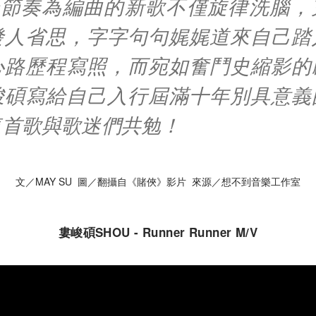
嘻哈節奏為編曲的新歌不僅旋律洗腦
發人省思，字字句句娓娓道來自己踏
心路歷程寫照，而宛如奮鬥史縮影的
峻碩寫給自己入行屆滿十年別具意義
這首歌與歌迷們共勉！
文／MAY SU 圖／翻攝自《賭俠》影片 來源／想不到音樂工作室
婁峻碩SHOU - Runner Runner M/V