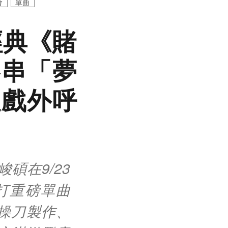
會
單曲
經典《賭
客串「夢
裡戲外呼
碩在9/23
打重磅單曲
度操刀製作、