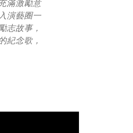
，充滿激勵意
入演藝圈一
勵志故事，
的紀念歌，