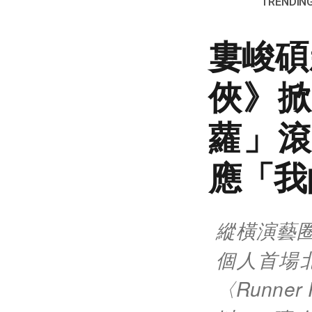
TRENDING
婁峻碩
俠》掀
蘿」滾
應「我
縱橫演藝圈
個人首場
〈Runn