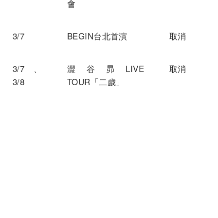
會
3/7
BEGIN台北首演
取消
3/7、
澀谷昴LIVE
取消
3/8
TOUR「二歲」
3/14
AB6IX《6IXENSE》
延期
演唱會
3/15
B Of You《Best Of
延期
You》in Taipei
3/21、
金聖圭Solo Concert
延期