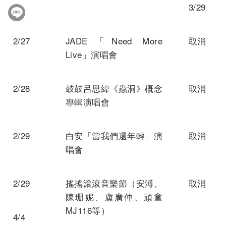
3/29
2/27
JADE「Need More
取消
Live」演唱會
2/28
鼓鼓呂思緯《蟲洞》概念
取消
專輯演唱會
2/29
白安「當我們還年輕」演
取消
唱會
2/29
搖搖滾滾音樂節（安溥、
取消
陳珊妮、盧廣仲、頑童
MJ116等）
4/4