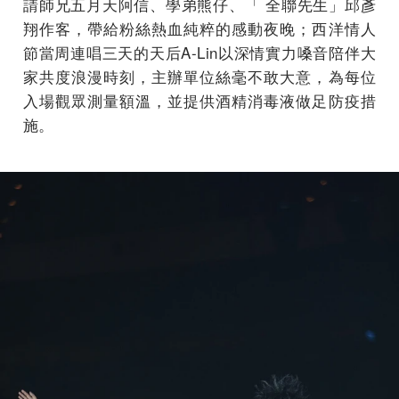
請師兄五月天阿信、學弟熊仔、「 全聯先生」邱彥
翔作客，帶給粉絲熱血純粹的感動夜晚；西洋情人
節當周連唱三天的天后A-Lin以深情實力嗓音陪伴大
家共度浪漫時刻，主辦單位絲毫不敢大意，為每位
入場觀眾測量額溫，並提供酒精消毒液做足防疫措
施。