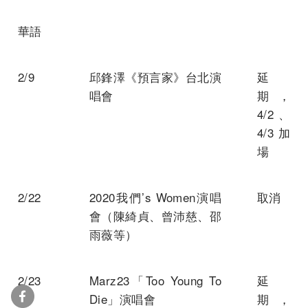
華語
2/9
邱鋒澤《預言家》台北演
延
唱會
期，
4/2、
4/3加
場
2/22
2020我們’s Women演唱
取消
會（陳綺貞、曾沛慈、邵
雨薇等）
2/23
Marz23「Too Young To
延
Die」演唱會
期，