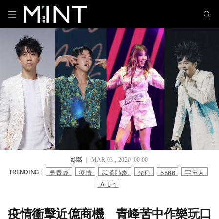
綜藝
｜ MAR 03 , 2020 00:00
吳青峰
疫情
武漢肺炎
光良
5566
宇宙人
TRENDING :
A-Lin
疫情衝擊近億商機 青峰苦中作樂玩口