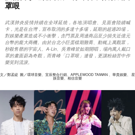
罩哏
武漢肺炎疫情持續在全球延燒，各地演唱會、見面會陸續喊
卡，光是在台灣，宣布取消的多達十多場，延期的超過20場，
對娛樂產業造成不小衝擊，含門票及周邊商品至少損失近億元
台幣的龐大商機。由於台北小巨蛋檔期難喬、動輒上萬觀眾，
秒殺售罄的宇宙人、A-Lin、吳青峰皆如期開唱，場內萬人戴口
罩的畫面蔚為奇觀，而青峰「口罩哏」連發，更讓粉絲苦中作
樂笑到流淚。
文／鄭孟緹 圖／環球音樂、宜辰整合行銷、APPLEWOOD TAIWAN 、華貴娛樂、 星
娛音樂、相信音樂