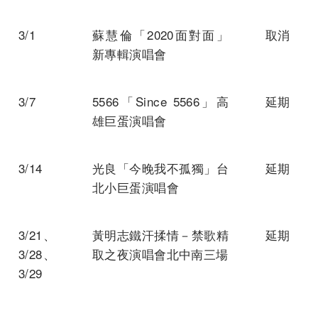
3/1
蘇慧倫「2020面對面」
取消
新專輯演唱會
3/7
5566「Since 5566」高
延期
雄巨蛋演唱會
3/14
光良「今晚我不孤獨」台
延期
北小巨蛋演唱會
3/21、
黃明志鐵汗揉情－禁歌精
延期
3/28、
取之夜演唱會北中南三場
3/29