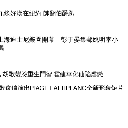
九條好漢在紐約 帥翻伯爵趴
上海迪士尼樂園開幕 彭于晏集郵姚明李小
鵬
氣 胡歌變臉重生鬥智 霍建華化仙陷虐戀
俊俏演出PIAGET ALTIPLANO全新形象短片