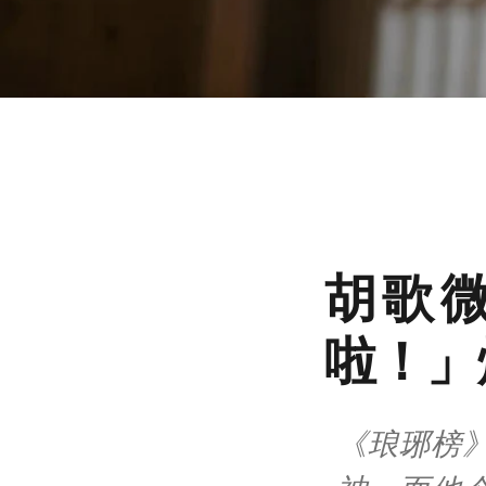
胡歌
啦！」
《琅琊榜