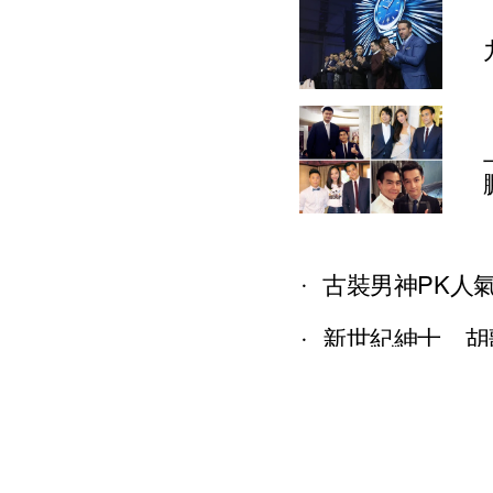
古裝男神PK人
新世紀紳士 胡歌