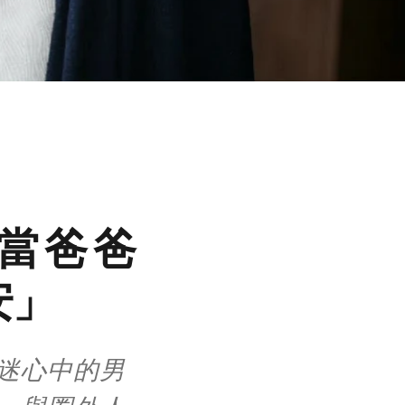
當爸爸
安」
迷心中的男