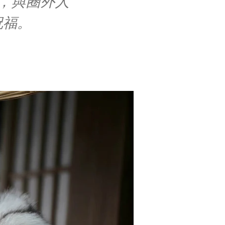
，與圈外人
祝福。