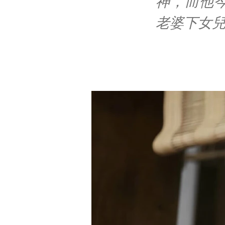
神，而他
老婆下女