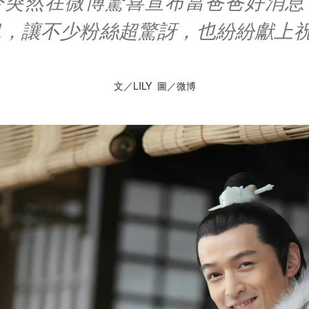
今突然在微博驚喜宣布當爸爸好消息
兒，讓不少粉絲超驚訝，也紛紛獻上
文／LILY 圖／微博