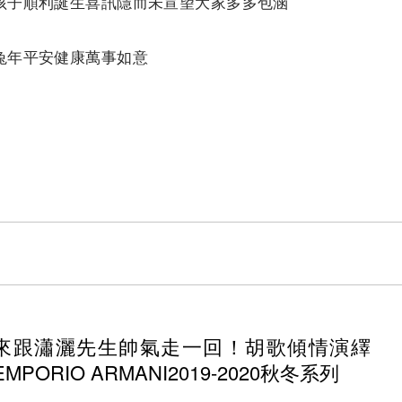
孩子順利誕生喜訊隱而未宣望大家多多包涵
年平安健康萬事如意​
來跟瀟灑先生帥氣走一回！胡歌傾情演繹
EMPORIO ARMANI2019-2020秋冬系列