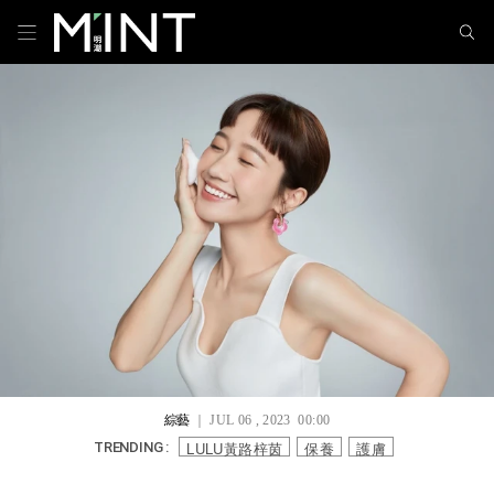
綜藝
｜ JUL 06 , 2023 00:00
LULU黃路梓茵
保養
護膚
TRENDING :