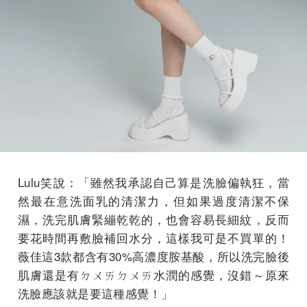
Lulu笑說：「雖然我承認自己算是洗臉偏執狂，當
然最在意洗面乳的清潔力，但如果過度清潔不保
濕，洗完肌膚緊繃乾乾的，也會容易長細紋，反而
要花時間再敷臉補回水分，這樣我可是不買單的！
薇佳這3款都含有30%高濃度胺基酸，所以洗完臉後
肌膚還是有ㄉㄨㄞㄉㄨㄞ水潤的感覺，沒錯～原來
洗臉應該就是要這種感覺！」