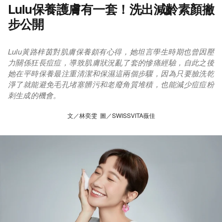
Lulu保養護膚有一套！洗出減齡素顏撇
步公開
Lulu黃路梓茵對肌膚保養頗有心得，她坦言學生時期也曾因壓
力關係狂長痘痘，導致肌膚狀況亂了套的慘痛經驗，自此之後
她在平時保養最注重清潔和保濕這兩個步驟，因為只要臉洗乾
淨了就能避免毛孔堵塞髒污和老廢角質堆積，也能減少痘痘粉
刺生成的機會。
文／林奕雯 圖／SWISSVITA薇佳