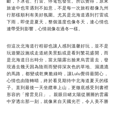
斷，下冰雹、打雷、停電也發生。所以覺得，原來
旅途中也常遇到不如意，不是每一次旅程都像九州
行那樣順利有美好氛圍。尤其是北海道遇到打雷或
下雨，即使是夏天，整個溫度也像冬天，連心情也
連帶受到影響，心情就像在過冬一樣。
但這次北海道行程卻也讓人感到溫馨好玩，並不是
玩遊樂設施或走道絕美景點或是看到繁花盛開，而
是北海道日出時分，當太陽露出臉來烏雲退去，發
現過去幾天因為陰雨而變得深灰色的草地、濕漉漉
的馬路，都變成乾爽脆綠時，讓Lulu覺得最開心，
心情也由陰轉晴，終於看見期待中北海道夏天的樣
子。直到最後一天坐纜車上山，更徹底感受到書裡
形容的「撥雲見日」， 親眼目睹太陽從層層的雲霧
中穿透出那一刻，就像來自天國光芒，令人美不勝
收，Lulu認為，因為Lulu和家人們都很早起、很努
力地想要看到這個風景，老天爺因而給了他們一道