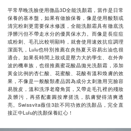
平常早晚洗臉使用微晶3D全能洗顏霜，當作是日常
保養的基本盤，如果有做臉保養，像是使用酸類或
清完粉刺更需要保水修護，全能洗顏霜具有徹底洗
淨髒污但不帶走水分的優異保水力。而像是長痘痘
或粉刺、毛孔比較明顯時，就會使用速效抗痘調理
潔面乳，Lulu也特別推薦在炎熱夏天容易出油也很
適合。如果長時間上妝或是壓力大的學生、在外奔
波的機車族，也很推薦蜜花酸晶拋光洗顏霜，添加
黃金比例的杏仁酸、花蜜酸、花酸有溫和煥膚的效
果，不像是一般酸類產品因為成分太刺激用完臉容
易脫皮，溫和洗淨老廢角質，又帶走毛孔裡的殘妝
及髒污，再搭配畫圓按摩搓洗，肌膚變得清爽透
亮。Swissvita薇佳3款不同功效的洗顏品，完全直
接正中Lulu的洗顏保養紅心！