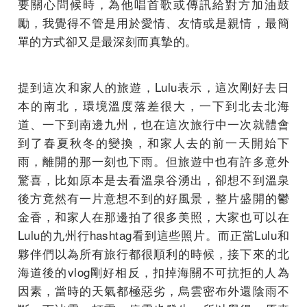
要關心問候時，為他唱首歌或傳訊給對方加油鼓
勵，我覺得不管是用於愛情、友情或是親情，最簡
單的方式卻又是最深刻而真摯的。
提到這次和家人的旅遊，Lulu表示，這次剛好去日
本的南北，環境溫度落差很大，一下到北去北海
道、一下到南邊九州，也在這次旅行中一次就體會
到了春夏秋冬的變換，和家人去的前一天開始下
雨，離開的那一刻也下雨。但旅遊中也有許多意外
驚喜，比如原本是去看溫泉谷湧出，卻想不到溫泉
後方竟然有一片意想不到的好風景，整片盛開的鬱
金香，和家人在那邊拍了很多美照，大家也可以在
Lulu的九州行hashtag看到這些照片。而正當Lulu和
夥伴們以為所有旅行都很順利的時候，接下來的北
海道後的vlog剛好相反，扣掉海關不可抗拒的人為
因素，當時的天氣都極惡劣，烏雲密布外還陰雨不