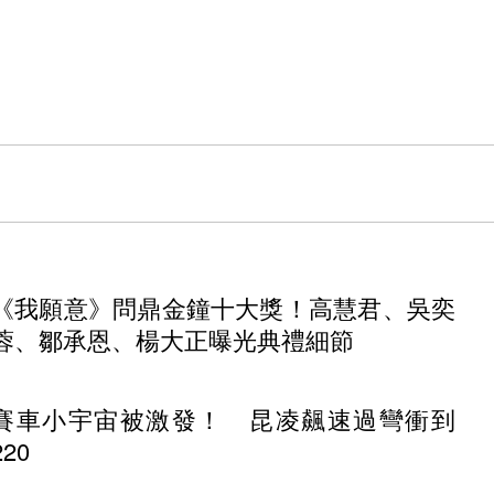
《我願意》問鼎金鐘十大獎！高慧君、吳奕
蓉、鄒承恩、楊大正曝光典禮細節
賽車小宇宙被激發！ 昆凌飆速過彎衝到
220