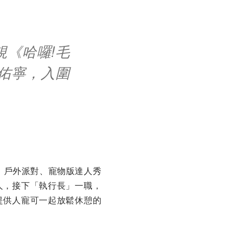
視《哈囉!毛
佑寧，入圍
、戶外派對、寵物版達人秀
人，接下「執行長」一職，
提供人寵可一起放鬆休憩的