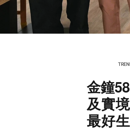
TREND
金鐘5
及實境
最好生