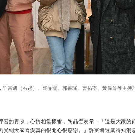
獎，許富凱（右起）、陶晶瑩、郭書瑤、曹佑寧、黃偉晉等主持
評審的青睞，心情相當振奮，陶晶瑩表示：「這是大家的
夠受到大家喜愛真的很開心很感謝。」許富凱透露得知消