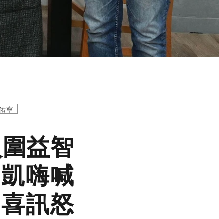
佑寧
入圍益智
富凱嗨喊
知喜訊怒