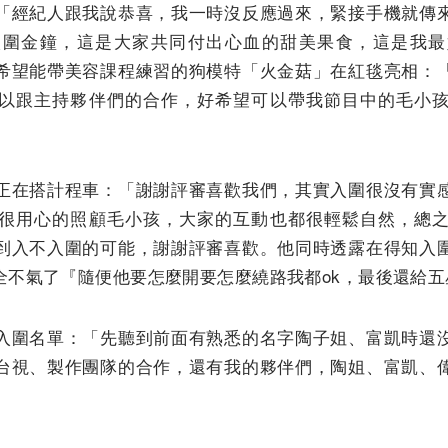
「經紀人跟我說恭喜，我一時沒反應過來，緊接手機就傳
入圍金鐘，這是大家共同付出心血的甜美果食，這是我最
希望能帶美容課程練習的狗模特「火金菇」在紅毯亮相：
以跟主持夥伴們的合作，好希望可以帶我節目中的毛小
正在搭計程車：「謝謝評審喜歡我們，其實入圍很沒有實
很用心的照顧毛小孩，大家的互動也都很輕鬆自然，總
到入不入圍的可能，謝謝評審喜歡。他同時透露在得知入
全不氣了『隨便他要怎麼開要怎麼繞路我都ok，最後還給五
入圍名單：「先聽到前面有熟悉的名字陶子姐、富凱時還
台視、製作團隊的合作，還有我的夥伴們，陶姐、富凱、