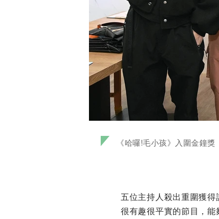
《哈囉!毛小孩》入圍金鐘
五位主持人殺出重圍獲得
很有趣很平實的節目，能