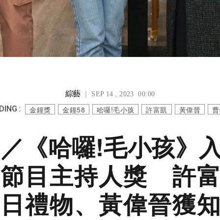
綜藝
｜ SEP 14 , 2023 00:00
ING :
金鐘獎
金鐘58
哈囉!毛小孩
許富凱
黃偉晉
曹
8／《哈囉!毛小孩》
節目主持人獎 許
日禮物、黃偉晉獲