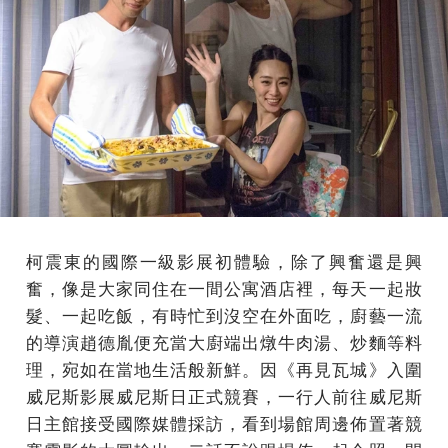
柯震東的國際一級影展初體驗，除了興奮還是興
奮，像是大家同住在一間公寓酒店裡，每天一起妝
髮、一起吃飯，有時忙到沒空在外面吃，廚藝一流
的導演趙德胤便充當大廚端出燉牛肉湯、炒麵等料
理，宛如在當地生活般新鮮。因《再見瓦城》入圍
威尼斯影展威尼斯日正式競賽，一行人前往威尼斯
日主館接受國際媒體採訪，看到場館周邊佈置著競