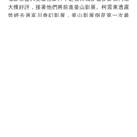
大獲好評，接著他們將前進釜山影展。柯震東透露
曾經去過富川奇幻影展，釜山影展倒是第一次參
加，他想再去吃當地的冷麵，也期待再次見到南韓
粉絲。
延伸閱讀
撿螺超冏入水慘叫連發！ 柯震東本周挑戰3天環島
戲院映後
台北電影節／《打噴嚏》世界首映！ 柯震東忍不
住淚崩「我很努力在勇敢」
單純的生活