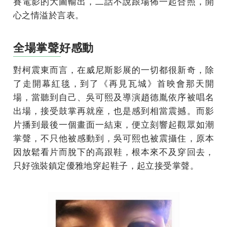
賽電影的大圖輸出，二話不說跟場佈一起合照，開
心之情溢於言表。
全場掌聲好感動
對柯震東而言，在威尼斯影展的一切都很新奇，除
了走開幕紅毯，到了《再見瓦城》首映會那天開
場，當聽到自己、吳可熙及導演趙德胤依序被唱名
出場，接受鼓掌再就座，也是感到相當震撼。而影
片播到最後一個畫面一結束，便立刻響起觀眾如潮
掌聲，不只他被感動到，吳可熙也被震攝住，原本
因放鬆看片而脫下的高跟鞋，根本來不及穿回去，
只好強裝鎮定優雅地穿起鞋子，起立接受掌聲。