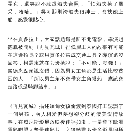
霍克，還笑說不敢跟船夫合照，「怕船夫搶了風
采，哈哈。」吳可熙則誇船夫很紳士，會扶她上
船，感覺很貼心。
坐在貢多拉上，大家話題還是離不開電影，導演趙
德胤被問到《再見瓦城》裡低層工人的故事有可能
在這邊拍嗎？或用貢多拉當成交通工具？導演還沒
回答，柯震東就在旁邊搶說：「不可能，沒錢！」
趙德胤點頭說沒錯，因為男女主角都是生活比較貧
困的人，「所以男主角不會帶女主角搭船，應該會
走路或是騎腳踏車。」
《再見瓦城》描述緬甸女孩偷渡到泰國打工認識了
一個男孩，兩人相愛但夢想卻分歧的淒美愛情故
事，在威尼斯影展放映後佳評如潮，一舉奪下歐洲
電影聯盟大獎最佳影片，之後轉戰多倫多影展同樣