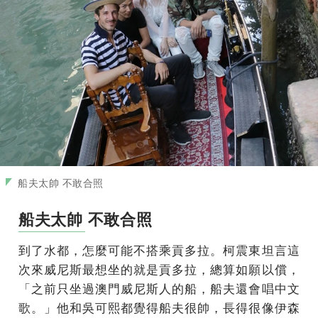
船夫太帥 不敢合照
船夫太帥 不敢合照
到了水都，怎麼可能不搭乘貢多拉。柯震東坦言這
次來威尼斯最想坐的就是貢多拉，總算如願以償，
「之前只坐過澳門威尼斯人的船，船夫還會唱中文
歌。」他和吳可熙都覺得船夫很帥，長得很像伊森