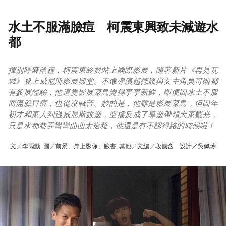
水土不服滿臉痘 柯震東興致未減遊水
都
揮別呼麻陰霾，柯震東終於站上國際影展，隨著新片《再見瓦
城》登上威尼斯影展殿堂。不像導演趙德胤與女主角吳可熙都
有參展經驗，他這隻影展菜鳥覺得事事新鮮，即便因水土不服
而滿臉冒痘，也從沒喊苦。妙的是，他雖是影展菜鳥，但因年
初才和家人到過威尼斯旅遊，空檔反成了導遊帶領大家觀光，
只是水都巷弄彎彎曲曲太複雜，他還是有不認得路的時候啦！
文／李雨勳 圖／前景、岸上影像、臉書 其他／文編／段儀含 設計／吳佩玲