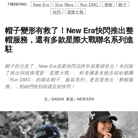
New Era
Star Wars
Run DMC
整帽
帽子
TRENDING :
快閃
星際大戰
帽子變形有救了！New Era快閃推出整
帽服務，還有多款星際大戰聯名系列進
駐
帽子控注意了，New Era首家快閃店跨年前重磅登台！本回除
了推出與經典電影「星際大戰」、和美國著名饒舌嘻哈樂團
「Run DMC」的聯名帽子、服裝系列，更首度推出「整帽服
務」，粉絲們快別錯過這波快閃！
文／SASHA 來源／NEW ERA