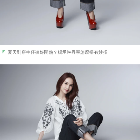
夏天到穿牛仔褲好悶熱？楊丞琳丹寧怎麼搭有妙招