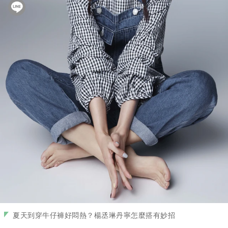
夏天到穿牛仔褲好悶熱？楊丞琳丹寧怎麼搭有妙招