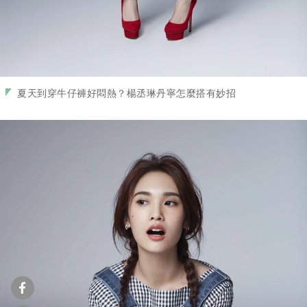
夏天到穿牛仔褲好悶熱？楊丞琳丹寧怎麼搭有妙招