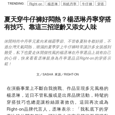
Right-on
楊丞琳
和紙丹寧
牛仔褲
穿搭
TRENDING :
夏天穿牛仔褲好悶熱？楊丞琳丹寧穿搭
有技巧、靠這三招逆齡又添女人味
休閒時尚中丹寧元素向來稱霸季節、不管春夏秋冬都好搭，不
過台灣天氣悶熱，潮濕的夏季穿上牛仔褲時常讓許多女孩感到
難受，私下也愛走休閒個性風的楊丞琳在丹寧選品上就有自己
的心得，快來看看丞琳親身為丹寧選品店Right-on的穿搭示
範！
文／SASHA 來源／RIGHT-ON
在演藝事業上不斷自我挑戰、作品呈現多元風格的
楊丞琳，近日不管私服或是出席品牌活動，時髦的
穿搭技巧也總是讓粉絲跟著效仿。這回再次成為
Right-on品牌代言人，丞琳表示：「我私底下的穿